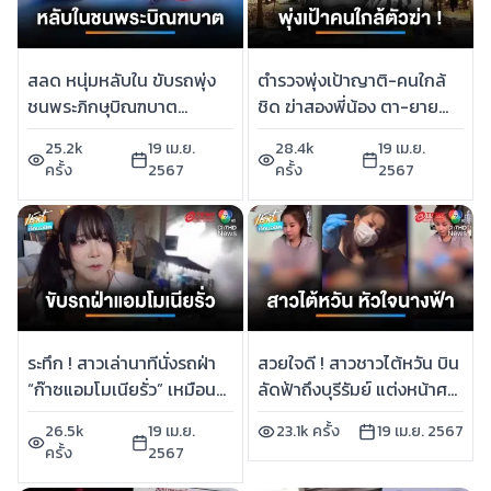
สลด หนุ่มหลับใน ขับรถพุ่ง
ตำรวจพุ่งเป้าญาติ-คนใกล้
ชนพระภิกษุบิณฑบาต
ชิด ฆ่าสองพี่น้อง ตา-ยาย
มรณภาพ | เช้านี้ที่หมอชิต
หมกบ่อน้ำ | เช้านี้ที่หมอชิต
25.2k
19 เม.ย.
28.4k
19 เม.ย.
ครั้ง
2567
ครั้ง
2567
ระทึก ! สาวเล่านาทีนั่งรถฝ่า
สวยใจดี ! สาวชาวไต้หวัน บิน
“ก๊าซแอมโมเนียรั่ว” เหมือน
ลัดฟ้าถึงบุรีรัมย์ แต่งหน้าศพ
หนังสยองขวัญ | เช้านี้ที่
ให้ฟรี | เช้านี้ที่หมอชิต
26.5k
19 เม.ย.
23.1k ครั้ง
19 เม.ย. 2567
หมอชิต
ครั้ง
2567