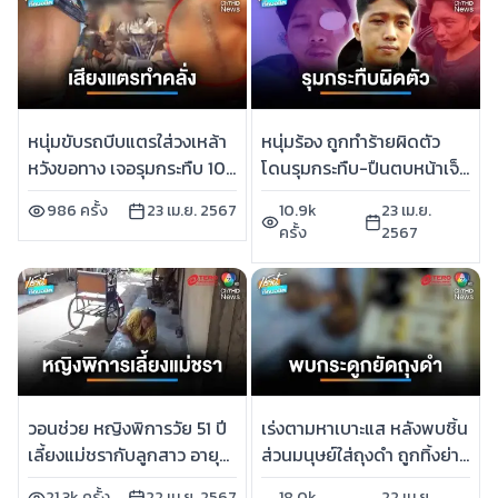
หนุ่มขับรถบีบแตรใส่วงเหล้า
หนุ่มร้อง ถูกทำร้ายผิดตัว
หวังขอทาง เจอรุมกระทืบ 10
โดนรุมกระทืบ-ปืนตบหน้าเจ็บ
ต่อ 1 | เช้านี้ที่หมอชิต
สาหัส | เช้านี้ที่หมอชิต
986 ครั้ง
23 เม.ย. 2567
10.9k
23 เม.ย.
ครั้ง
2567
วอนช่วย หญิงพิการวัย 51 ปี
เร่งตามหาเบาะแส หลังพบชิ้น
เลี้ยงแม่ชรากับลูกสาว อายุ
ส่วนมนุษย์ใส่ถุงดำ ถูกทิ้งย่าน
10 ขวบ | เช้านี้ที่หมอชิต
พิมลราช | เช้านี้ที่หมอชิต
21.3k ครั้ง
22 เม.ย. 2567
18.0k
22 เม.ย.