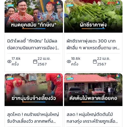
นิด้าโพลชี้ “ทักษิณ” ไม่มีผล
ผักชีราคาพุ่งแตะ 300 บาท
ต่อความนิยมทางการเมือง |
ผักอื่น ๆ พาเหรดขึ้นตาม เหตุ
เช้านี้ที่หมอชิต
อากาศร้อน | เช้านี้ที่หมอชิต
17.6k
22 เม.ย.
18.6k
22 เม.ย.
ครั้ง
2567
ครั้ง
2567
สุดโหด ! คนร้ายฆ่าหนุ่มใหญ่
สลด ! หนุ่มใหญ่ตัดต้นไม้
รับจ้างเลี้ยงวัว ลากศพทิ้ง
กลางทุ่ง เคราะห์ร้ายถูกเลื่อย