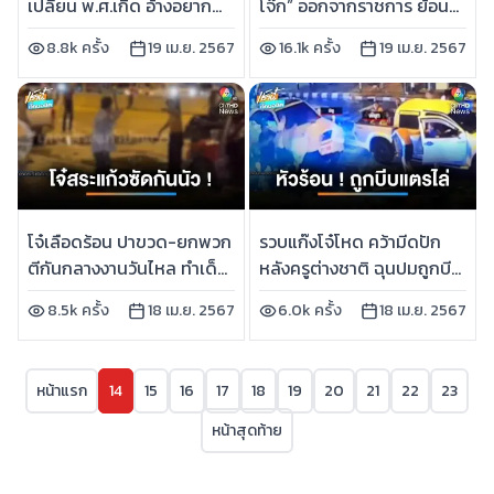
เปลี่ยน พ.ศ.เกิด อ้างอยาก
โจ๊ก” ออกจากราชการ ย้อน
เป็นต่ออีก 2 ปี | เช้านี้ที่
มรสุมแมว 9 ชีวิต | เช้านี้ที่
8.8k ครั้ง
19 เม.ย. 2567
16.1k ครั้ง
19 เม.ย. 2567
หมอชิต
หมอชิต
โจ๋เลือดร้อน ปาขวด-ยกพวก
รวบแก๊งโจ๋โหด คว้ามีดปัก
ตีกันกลางงานวันไหล ทำเด็ก
หลังครูต่างชาติ ฉุนปมถูกบีบ
14 ปี สลบกลางถนน | เช้านี้ที่
แตรไล่ | เช้านี้ที่หมอชิต
8.5k ครั้ง
18 เม.ย. 2567
6.0k ครั้ง
18 เม.ย. 2567
หมอชิต
หน้าแรก
14
15
16
17
18
19
20
21
22
23
หน้าสุดท้าย