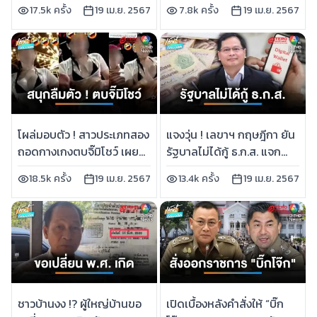
17.5k ครั้ง
19 เม.ย. 2567
7.8k ครั้ง
19 เม.ย. 2567
หมอชิต
โผล่มอบตัว ! สาวประเภทสอง
แจงวุ่น ! เลขาฯ กฤษฎีกา ยัน
ถอดกางเกงตบจิ๊มิโชว์ เผย
รัฐบาลไม่ได้กู้ ธ.ก.ส. แจก
สนุกจนลืมตัว | เช้านี้ที่
ดิจิทัลวอลเล็ต | เช้านี้ที่
18.5k ครั้ง
19 เม.ย. 2567
13.4k ครั้ง
19 เม.ย. 2567
หมอชิต
หมอชิต
ชาวบ้านงง !? ผู้ใหญ่บ้านขอ
เปิดเบื้องหลังคำสั่งให้ “บิ๊ก