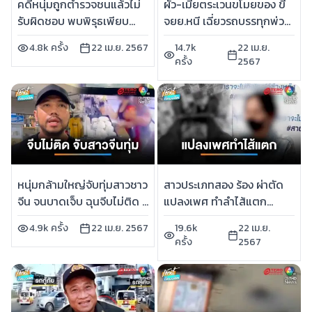
คดีหนุ่มถูกตำรวจชนแล้วไม่
ผัว-เมียตระเวนขโมยของ ขี่
รับผิดชอบ พบพิรุธเพียบ
จยย.หนี เฉี่ยวรถบรรทุกพ่วง
หลังออกรายการถกไม่เถียง |
เมียเจ็บสาหัส | เช้านี้ที่
4.8k ครั้ง
22 เม.ย. 2567
14.7k
22 เม.ย.
เช้านี้ที่หมอชิต
หมอชิต
ครั้ง
2567
หนุ่มกล้ามใหญ่จับทุ่มสาวชาว
สาวประเภทสอง ร้อง ผ่าตัด
จีน จนบาดเจ็บ ฉุนจีบไม่ติด |
แปลงเพศ ทำลำไส้แตก
เช้านี้ที่หมอชิต
อุจจาระไหลไม่หยุด ทรมาน
4.9k ครั้ง
22 เม.ย. 2567
19.6k
22 เม.ย.
นาน 6 เดือน | เช้านี้ที่หมอชิต
ครั้ง
2567