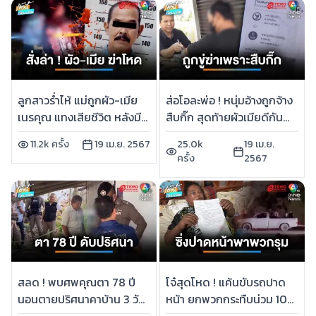
ลูกสาวร่ำไห้ แม่ถูกผัว-เมีย
ส่อโอละพ่อ ! หนุ่มอ้างถูกจ้าง
เนรคุณ แทงเสียชีวิต หลังมี
สืบกิ๊ก สุดท้ายผัวเมียดีกัน
ปากเสียงกัน | เช้านี้ที่หมอชิต
ถูกทำร้าย-ขู่ฆ่า | เช้านี้ที่
11.2k ครั้ง
19 เม.ย. 2567
25.0k
19 เม.ย.
หมอชิต
ครั้ง
2567
สลด ! พบศพคุณตา 78 ปี
โจ๋สุดโหด ! แค้นขับรถปาด
นอนตายปริศนาคาบ้าน 3 วัน
หน้า ยกพวกกระทืบน่วม 10
แถม จยย.หาย | เช้านี้ที่
รุม 1 | เช้านี้ที่หมอชิต