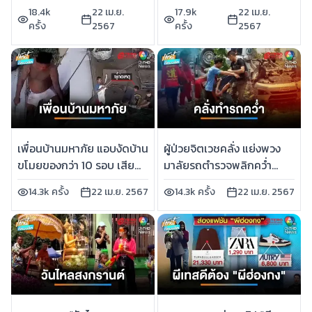
150 เมตร | เช้านี้ที่หมอชิต
บาดคอดับ | เช้านี้ที่หมอชิต
18.4k
22 เม.ย.
17.9k
22 เม.ย.
ครั้ง
2567
ครั้ง
2567
เพื่อนบ้านมหาภัย แอบงัดบ้าน
ผู้ป่วยจิตเวชคลั่ง แย่งพวง
ขโมยของกว่า 10 รอบ เสีย
มาลัยรถตำรวจพลิกคว่ำ
หายหลักแสนบาท | เช้านี้ที่
ตำรวจดับ 1 เจ็บ 3 นาย | เช้านี้
14.3k ครั้ง
22 เม.ย. 2567
14.3k ครั้ง
22 เม.ย. 2567
หมอชิต
ที่หมอชิต