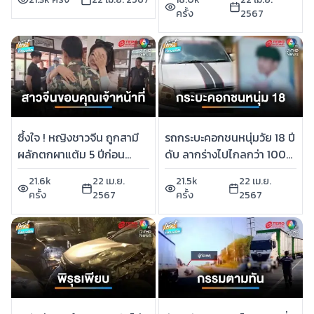
ครั้ง
2567
ซึ้งใจ ! หญิงชาวจีน ถูกสามี
รถกระบะคอกชนหนุ่มวัย 18 ปี
ผลักตกผาแต้ม 5 ปีก่อน
ดับ ลากร่างไปไกลกว่า 100
ขอบคุณเจ้าหน้าที่ช่วยชีวิต |
เมตร คนขับอ้างล้มเอง | เช้านี้
21.6k
22 เม.ย.
21.5k
22 เม.ย.
เช้านี้ที่หมอชิต
ที่หมอชิต
ครั้ง
2567
ครั้ง
2567