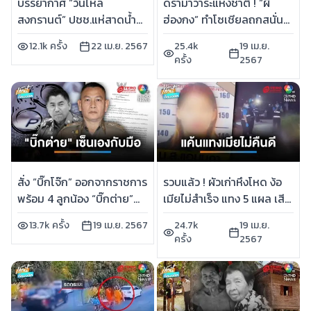
บรรยากาศ “วันไหล
ดรามาวาระแห่งชาติ ! “ผี
สงกรานต์” ปชช.แห่สาดน้ำ
ฮ่องกง” ทำโซเชียลถกสนั่น
ชุ่มฉ่ำ | เช้านี้ที่หมอชิต
คนหรือผี ? | เช้านี้ที่หมอชิต
12.1k ครั้ง
22 เม.ย. 2567
25.4k
19 เม.ย.
ครั้ง
2567
สั่ง “บิ๊กโจ๊ก” ออกจากราชการ
รวบแล้ว ! ผัวเก่าหึงโหด ง้อ
พร้อม 4 ลูกน้อง “บิ๊กต่าย”
เมียไม่สำเร็จ แทง 5 แผล เสีย
ลั่น มีอำนาจเต็ม | เช้านี้ที่
ชีวิต | เช้านี้ที่หมอชิต
13.7k ครั้ง
19 เม.ย. 2567
24.7k
19 เม.ย.
หมอชิต
ครั้ง
2567