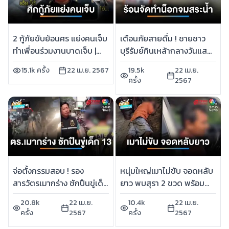
2 กู้ภัยขับย้อนศร แย่งคนเจ็บ
เตือนภัยสายดื่ม ! ชายชาว
ทำเพื่อนร่วมงานบาดเจ็บ |
บุรีรัมย์กินเหล้ากลางวันแสก
เช้านี้ที่หมอชิต
ๆ อากาศร้อนจนน็อกจมสระ
15.1k ครั้ง
22 เม.ย. 2567
19.5k
22 เม.ย.
น้ำ | เช้านี้ที่หมอชิต
ครั้ง
2567
จ่อตั้งกรรมสอบ ! รอง
หนุ่มใหญ่เมาไม่ขับ จอดหลับ
สารวัตรเมากร่าง ชักปืนขู่เด็ก
ยาว พบสุรา 2 ขวด พร้อม
13 ปี กลางตลาด | เช้านี้ที่
โซดาอีก 1 ลัง | เช้านี้ที่หมอชิต
20.8k
22 เม.ย.
10.4k
22 เม.ย.
หมอชิต
ครั้ง
2567
ครั้ง
2567