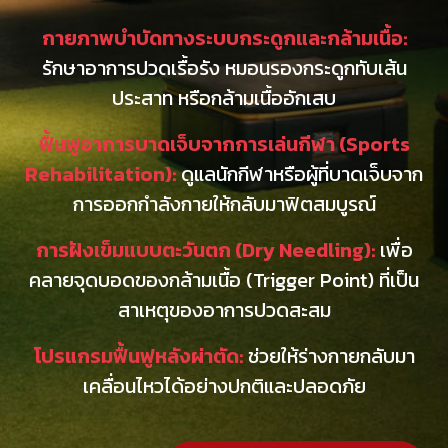
กายภาพบำบัดทางระบบกระดูกและกล้ามเนื้อ:
รักษาอาการปวดเรื้อรัง หมอนรองกระดูกทับเส้น
ประสาท หรือกล้ามเนื้ออักเสบ
ฟื้นฟูอาการบาดเจ็บจากการเล่นกีฬา (Sports
Rehabilitation):
ดูแลนักกีฬาหรือผู้ที่บาดเจ็บจาก
การออกกำลังกายให้กลับมาฟิตสมบูรณ์
การฝังเข็มแบบตะวันตก (Dry Needling):
เพื่อ
คลายจุดบอดของกล้ามเนื้อ (Trigger Point) ที่เป็น
สาเหตุของอาการปวดสะสม
โปรแกรมฟื้นฟูหลังผ่าตัด:
ช่วยให้ร่างกายกลับมา
เคลื่อนไหวได้อย่างปกติและปลอดภัย