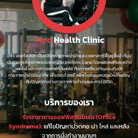
Tero
Health Clinic
เทโร เฮลท์ คลินิก เป็นคลินิกกายภาพบำบัดและเวชศาสตร์ฟื้นฟูชั้นนำ ที่มุ่ง
เน้นการดูแลสุขภาพแบบองค์รวม (Holistic Care) โดยผสมผสานระหว่าง
เทคโนโลยีทางการแพทย์ที่ทันสมัย กับความเชี่ยวชาญของทีมนัก
กายภาพบำบัดมืออาชีพ เพื่อตอบโจทย์ไลฟ์สไตล์ของคนยุคใหม่ที่เผชิญ
กับปัญหาทางร่างกายจากการทำงานและการใช้ชีวิต
บริการของเรา
รักษาอาการออฟฟิศซินโดรม (Office
Syndrome):
แก้ไขปัญหาปวดคอ บ่า ไหล่ และหลัง
จากการนั่งทำงานนานๆ