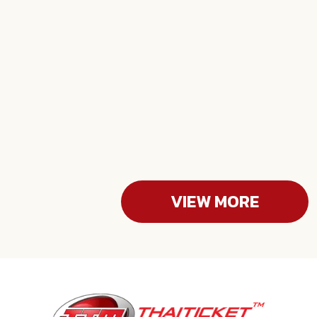
Aug 16, 2026
|
Sphere Hall, EmSphere
,
Bangkok
LEEHI & CO INTERNATIONAL TOUR
THAILAND
Experience an unforgettable evening at
Sphere
Hall, EmSphere
in
Bangkok
. Don't miss this
spectacular live performance!
VIEW MORE
PURCHASE TICKET NOW