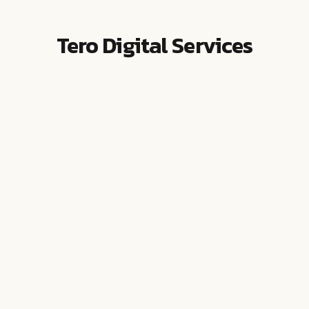
Tero Digital Services
ออกอากาศทางช่อง ONE31 ทุกวันจันทร์ - ศุกร์
เวลา 15.45 - 16.30 น. และรับชมรีรันได้ทางช่อง
GMM25 เวลา 18.00 - 18.45 น.
ถกไม่เถียง