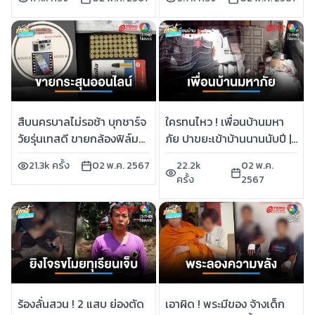
สืบนครบาลไม่รอช้า บุกชาร์จ
ใครทนไหว ! เพื่อนบ้านมหา
วัยรุ่นเทสดี ขายกล้องฟิล์ม
ภัย ปาขยะเข้าบ้านนานนับปี |
ยัดไส้กระสุนปืน | เช้านี้ที่
เช้านี้ที่หมอชิต
21.3k ครั้ง
02 พ.ค. 2567
22.2k
02 พ.ค.
หมอชิต
ครั้ง
2567
ร้องลั่นสวน ! 2 แสบ ย่องตัด
เอาผิด ! พระมีของ จ้างเด็ก