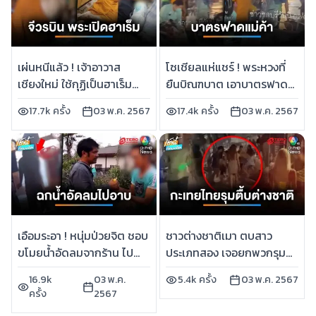
เผ่นหนีแล้ว ! เจ้าอาวาส
โซเชียลแห่แชร์ ! พระหวงที่
เชียงใหม่ ใช้กุฏิเป็นฮาเร็ม
ยืนบิณฑบาต เอาบาตรฟาด
นอนกกเด็กหนุ่ม | เช้านี้ที่
แม่ค้า | เช้านี้ที่หมอชิต
17.7k ครั้ง
03 พ.ค. 2567
17.4k ครั้ง
03 พ.ค. 2567
หมอชิต
เอือมระอา ! หนุ่มป่วยจิต ชอบ
ชาวต่างชาติเมา ตบสาว
ขโมยน้ำอัดลมจากร้าน ไป
ประเภทสอง เจอยกพวกรุม
ดื่ม-อาบ | เช้านี้ที่หมอชิต
สวนกลับ หวิดเสียชีวิต | เช้านี้
16.9k
03 พ.ค.
5.4k ครั้ง
03 พ.ค. 2567
ที่หมอชิต
ครั้ง
2567