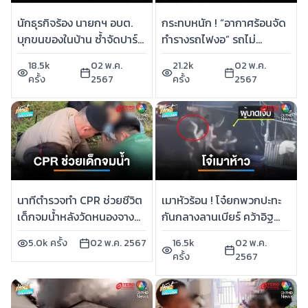
นักธุรกิจร้อง นายกฯ อบต.
กระทบหนัก ! “อากาศร้อนจัด
บุกขนของในบ้าน ซ้ำจัดปาร์ตี
ทำรางรถไฟงอ” รถไม่
เย้ยไม่สนกฎหมาย | เช้านี้ที่
สามารถเคลื่อนขบวนผ่านได้ |
18.5k
02 พ.ค.
21.2k
02 พ.ค.
หมอชิต
เช้านี้ที่หมอชิต
ครั้ง
2567
ครั้ง
2567
นาทีตำรวจทำ CPR ช่วยชีวิต
เมาหัวร้อน ! โจ๋ยกพวกปะทะ
เด็กจมน้ำหลังวัดหนองจาง
กันกลางลานเบียร์ คว้าอิฐ
รอดตาย | เช้านี้ที่หมอชิต
ฟาดหัว บาดเจ็บ | เช้านี้ที่
5.0k ครั้ง
02 พ.ค. 2567
16.5k
02 พ.ค.
หมอชิต
ครั้ง
2567