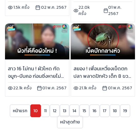
เช้านี้ที่หมอชิต
“เจ๊หงส์” 2 ล้านบาท | เช้านี้ที่
1.5k ครั้ง
02 พ.ค. 2567
22.0k
01 พ.ค.
หมอชิต
ครั้ง
2567
สาว 16 ไม่ทน ! ผัวโหด กัด
สยอง ! เพื่อนเหวี่ยงเบ็ดตก
จมูก-บีบคอ ก่อนชิ่งหายไม่
ปลา พลาดปักหัว เด็ก 8 ขวบ
สนคดีความ | เช้านี้ที่หมอชิต
| เช้านี้ที่หมอชิต
22.1k ครั้ง
01 พ.ค. 2567
21.1k ครั้ง
01 พ.ค. 2567
หน้าแรก
10
11
12
13
14
15
16
17
18
19
หน้าสุดท้าย