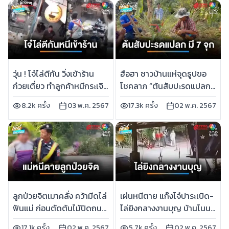
วุ่น ! โจ๋ไล่ตีกัน วิ่งเข้าร้าน
ฮือฮา ชาวบ้านแห่จุดธูปขอ
ก๋วยเตี๋ยว ทำลูกค้าหนีกระเจิง
โชคลาภ “ต้นสับปะรดแปลก
| เช้านี้ที่หมอชิต
มี 7 จุก” | เช้านี้ที่หมอชิต
8.2k ครั้ง
03 พ.ค. 2567
17.3k ครั้ง
02 พ.ค. 2567
ลูกป่วยจิตเมาคลั่ง คว้ามีดไล่
เผ่นหนีตาย แก๊งโจ๋ปาระเบิด-
ฟันแม่ ก่อนตัดต้นไม้ปิดถนน
ไล่ยิงกลางงานบุญ บ้านโนน
| เช้านี้ที่หมอชิต
อุดม | เช้านี้ที่หมอชิต
17.1k ครั้ง
02 พ.ค. 2567
5.7k ครั้ง
02 พ.ค. 2567