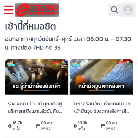
เช้านี้ที่หมอชิต
ออกอากาศทุกวันจันทร์-ศุกร์ เวลา 06.00 น. - 07.30
น. ทางช่อง 7HD กด 35
รอง ผกก.เล่านาที ถูกอดีตผู้
อากาศร้อนจัด ! ช่างเทศบาลฯ
บริหารหญิงเมาแล้วขับถีบ
หน้ามืดวูบ ร่วงตกหลังคาเสีย
แฉ รู้ว่ามีกล้องยังกล้า | เช้านี้
ชีวิต | เช้านี้ที่หมอชิต
16.7k
03 พ.ค.
23.3k
03 พ.ค.
ที่หมอชิต
ครั้ง
2567
ครั้ง
2567