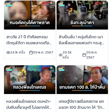
สาววัย 27 ปี ทำศัลยกรรม
อ้างปืนลั่น ! หนุ่มหึงโหด เมา
ตัดถุงใต้ตา หมอพลาดเกือบ
ยิงเพื่อนชายแฟนเก่า กระสุน
ตาบอด | เช้านี้ที่หมอชิต
ทะลุเบ้าตาเสียชีวิต | เช้านี้ที่
24.1k ครั้ง
03 พ.ค. 2567
20.5k
03 พ.ค.
หมอชิต
ครั้ง
2567
หลวงพี่ลงโทษเณร ตบหน้า-
เศรษฐีนีชาวฝรั่งเศสตาย ยก
บังคับเคี้ยวบุหรี่ ไม่อยากให้
มรดก 100 ล้านบาท ให้ “ป้า