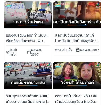
แรงงานรวมพลบุกทำเนียบ !
สลด รับวันแรงงาน เถ้าแก่
เรียกร้อง ขึ้นค่าจ้าง-เพิ่ม
โหดหึงเมีย ชักปืนยิงลูกจ้าง
สวัสดิการ | เช้านี้ที่หมอชิต
ดับ | เช้านี้ที่หมอชิต
16.4k
02 พ.ค.
3.0k ครั้ง
02 พ.ค. 2567
ครั้ง
2567
วันหยุดแรงงานคึกคัก คนแห่
ออก “ถกไม่เถียง” 6 วัน ! จับ
เที่ยวบางแสนเต็มชายหาด |
เจ้าของสวนทุเรียน โกงเงิน