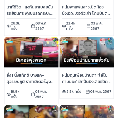
นาทีชีวิต ! ลุงกินยาเบลอขับ
หนุ่มพาแฟนสาวเปิดห้อง
รถย้อนศร พุ่งชนรถกระบะ
บังเอิญเจอผัวเก่า โดนปืนตบ
หวิดดับ | เช้านี้ที่หมอชิต
เลือดอาบ | เช้านี้ที่หมอชิต
26.3k
03 พ.ค.
22.4k
03 พ.ค.
ครั้ง
2567
ครั้ง
2567
อึ้ง ! นั่งแท็กซี่ บางแค-
หนุ่มฉุนเพื่อนบ้านด่า “ไล่ไป
สุวรรณภูมิ ราคามิเตอร์พุ่ง
คาบขยะ” ชักปืนยิงเสียชีวิต |
กว่า 2,000 บาท | เช้านี้ที่
เช้านี้ที่หมอชิต
19.9k
03 พ.ค.
5.8k ครั้ง
03 พ.ค. 2567
หมอชิต
ครั้ง
2567