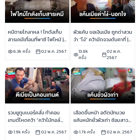
หนีตายโกลาหล ! โกดังเก็บ
ผัวแค้น ขอเงินเมีย ถูกด่าสวน
สารเคมีเถื่อนที่พาชี ไฟไหม้ |
ว่า “โง่” คว้ามีดจวงดับคาที่ |
เช้านี้ที่หมอชิต
เช้านี้ที่หมอชิต
6.3k ครั้ง
02 พ.ค. 2567
13.8k
02 พ.ค.
ครั้ง
2567
รวบยูทูบเบอร์คลั่ง ทำคอน
เลือดขึ้นหน้า อดีตนักมวย
เทนต์โหดคว้า “คว้าไม้กอล์ฟ
แค้นหนักยั่วผัวเก่า ซ้อมสาว
ตีเมีย” เจ็บ| เช้านี้ที่หมอชิต
15 เจ็บปางตาย | เช้านี้ที่
1.9k ครั้ง
02 พ.ค. 2567
1.7k ครั้ง
02 พ.ค. 2567
หมอชิต