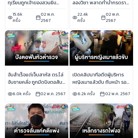
ทุเรียนถูกเจ้าของสวนยิง
ลองวิชา พลาดทำน้ำกรดราด
บาดเจ็บ | เช้านี้ที่หมอชิต
ใส่มือบาดเจ็บ | เช้านี้ที่
15.6k
02 พ.ค.
22.4k
02 พ.ค.
หมอชิต
ครั้ง
2567
ครั้ง
2567
จับสำเร็จแต่เจ็บสาหัส ตร.ไล่
เปิดคลิปนาทีอดีตผู้บริหาร
จับชายคลั่ง ถูกมีดปังตอสับ
หญิงเมาแล้วขับ ถีบหน้า รอง
เลือดอาบ | เช้านี้ที่หมอชิต
ผกก. | เช้านี้ที่หมอชิต
6.0k ครั้ง
02 พ.ค. 2567
6.2k ครั้ง
02 พ.ค. 2567