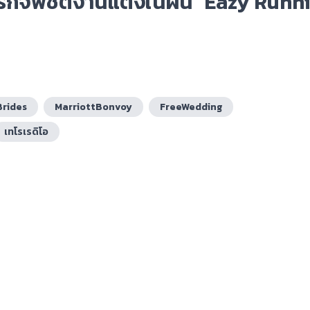
ารกิจพิชิตงานแต่งในฝัน "Eazy Runn
rides
MarriottBonvoy
FreeWedding
เทโรเรดิโอ