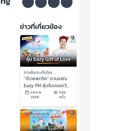
ing
ข่าวที่เกี่ยวข้อง
ข่าวเย็นประเด็นร้อน
“ดีเจแพทริค” ชวนแฟน
Eazy FM ลุ้นรับของขวัญ
วาเลนไทน์ | ข่าวเย็น
04 ก.พ.
936
2568
ครั้ง
ประเด็นร้อน