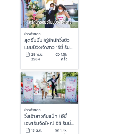
ข่าวอัพเดท
สุดชื่นมื่น!!คู่รักนักวิ่งซิว
แชมป์วิ่งเจ้าสาว “อีซี่ รัน
นิ่ง ออฟ เดอะ ไบรด์ส 9”
29 พ.ย.
1.5k
2564
ครั้ง
จัดใหญ่แจกหลักล้าน
พร้อมงานแต่งในฝันฟรี!
ข่าวอัพเดท
วิ่งเจ้าสาวคัมแบ็ค!! อีซี่
เอฟเอ็มจัดใหญ่ อีซี่ รันนิ่ง
ออฟ เดอะ ไบรด์ส ปีที่ 9
13 ต.ค.
1.4k