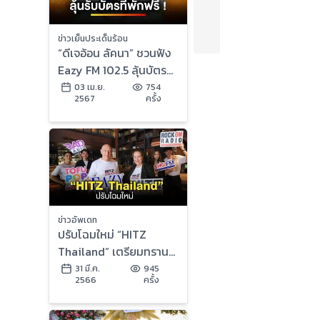
ข่าวเย็นประเด็นร้อน
“ดีเจอ้อน ลัคนา” ชวนฟัง
Eazy FM 102.5 ลุ้นบัตร
ที่พักกว่า 40 รางวัล | ข่าว
03 เม.ย.
754
2567
ครั้ง
เย็นประเด็นร้อน
ข่าวอัพเดท
ปรับโฉมใหม่ “HITZ
Thailand” เตรียมทรานส์
ฟอร์มหน้าปัดครั้งใหญ่สู่
31 มี.ค.
945
2566
ครั้ง
โลกดิจิทัลเต็มตัว