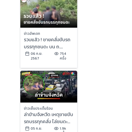
ข่าวอัพเดท
รวบแล้ว ! ชายคลั่งขับรถ
บรรทุกชนดะ บน ถ.
พระราม 4
06 ก.ย.
754
2567
ครั้ง
ข่าวเย็นประเด็นร้อน
ล่าข้ามจังหวัด เหตุชายขับ
รถบรรทุกคลั่ง ไล่ชนดะ
เสียชีวิต 1 คน | ข่าวเย็น
05 ก.ย.
1.9k