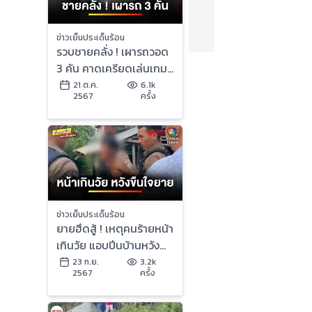
ข่าวเย็นประเด็นร้อน
รวบชายคลั่ง ! เผารถวอด
3 คัน คาดเครียดเล่นเกม
แพ้-ว่างงาน | ข่าวเย็น
21 ต.ค.
6.1k
2567
ครั้ง
ประเด็นร้อน
ข่าวเย็นประเด็นร้อน
ยายฮึดสู้ ! เหตุคนร้ายหน้า
เกินวัย แอบปีนบ้านหวัง
ขืนใจ | ข่าวเย็นประเด็น
23 ก.ย.
3.2k
2567
ครั้ง
ร้อน