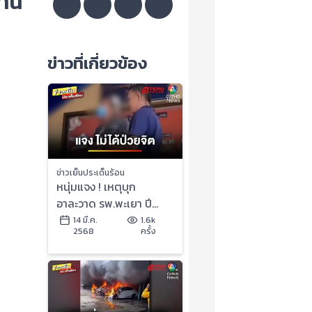
านี
ข่าวที่เกี่ยวข้อง
ข่าวเย็นประเด็นร้อน
หนุ่มแจง ! เหตุบุก
อาละวาด รพ.พะเยา ปี
2564 ปัดป่วยจิตเวช | ข่าว
14 มี.ค.
1.6k
2568
ครั้ง
เย็นประเด็นร้อน