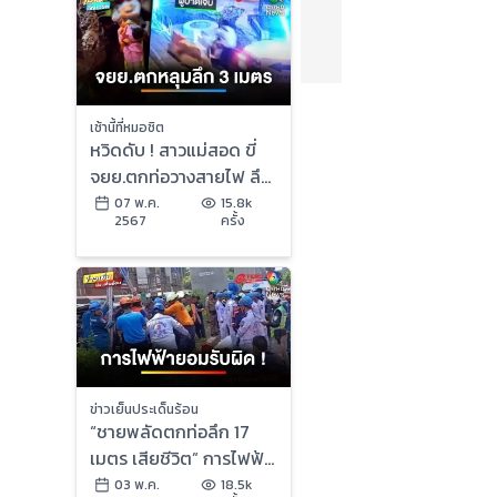
เช้านี้ที่หมอชิต
หวิดดับ ! สาวแม่สอด ขี่
จยย.ตกท่อวางสายไฟ ลึก
กว่า 3 เมตร | เช้านี้ที่
07 พ.ค.
15.8k
2567
ครั้ง
หมอชิต
ข่าวเย็นประเด็นร้อน
“ชายพลัดตกท่อลึก 17
เมตร เสียชีวิต” การไฟฟ้า
ยอมรับผิด | เบื้องหลังข่าว
03 พ.ค.
18.5k