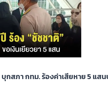
ปี บุกสภา กทม. ร้องค่าเสียหาย 5 แส