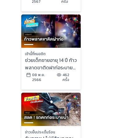
2567
ครั้ง
กับ กาย สวิตต์
เช้านี้ที่หมอชิต
ช่วยเด็กชายอายุ 14 ปี ก้าว
พลาดขาติดฝาท่อระบาย
น้ำ จ.ปทุมธานี | เช้านี้ที่
08 พ.ย.
462
2566
ครั้ง
หมอชิต
ข่าวเย็นประเด็นร้อน