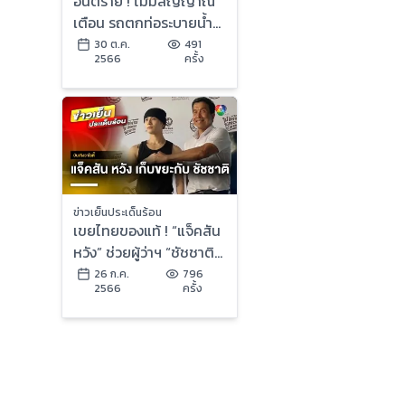
อันตราย ! ไม่มีสัญญาณ
เตือน รถตกท่อระบายน้ำ
เสียชีวิต 1 คน | ข่าวเย็น
30 ต.ค.
491
2566
ครั้ง
ประเด็นร้อน
ข่าวเย็นประเด็นร้อน
เขยไทยของแท้ ! “แจ็คสัน
หวัง” ช่วยผู้ว่าฯ “ชัชชาติ”
ลงพื้นที่เก็บขยะ | บันเทิง
26 ก.ค.
796
2566
ครั้ง
วาไรตี้