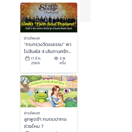
ข่าวอัพเดท
“กระทรวงวัฒนธรรม” พา
ไปสัมผัส 4 เส้นทางศรัทธา
ทั่วไทย ในโครงการ “Faith
17 มี.ค.
3.1k
2569
ครั้ง
Soul Thailand”
ข่าวอัพเดท
ลูกพูดช้า กบตบปากจะ
ช่วยไหม ?