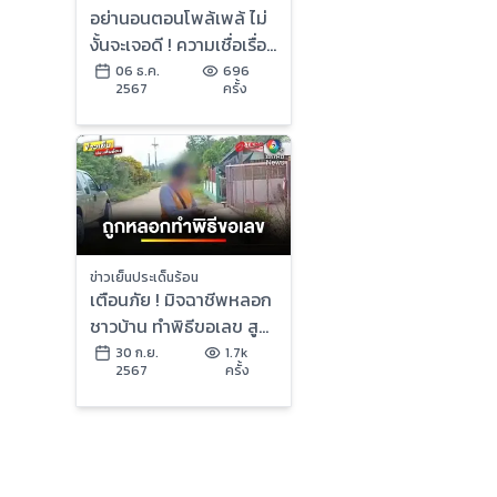
อย่านอนตอนโพล้เพล้ ไม่
งั้นจะเจอดี ! ความเชื่อเรื่อง
“ผีตากผ้าอ้อม” ที่ไม่ได้มี
06 ธ.ค.
696
2567
ครั้ง
แค่ในไทย
ข่าวเย็นประเด็นร้อน
เตือนภัย ! มิจฉาชีพหลอก
ชาวบ้าน ทำพิธีขอเลข สูญ
เงิน-ทองเกลี้ยง | บุญชง
30 ก.ย.
1.7k
2567
ครั้ง
สงตอบ