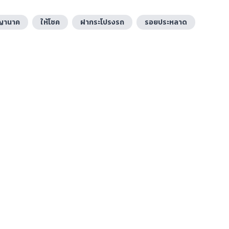
ญานาค
ให้โชค
ฝากระโปรงรถ
รอยประหลาด