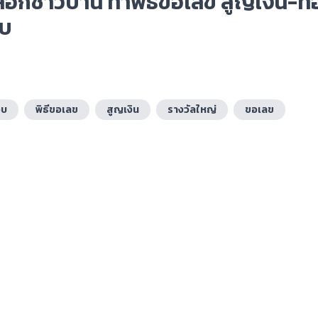
หลอกชาวบ้าน ทำพิธีขอเลข สูญเงิน-ท
อบ
อบ
พิธีขอเลข
สูญเงิน
รางวัลใหญ่
ขอเลข