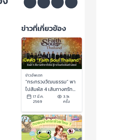
อง
ข่าวที่เกี่ยวข้อง
ข่าวอัพเดท
“กระทรวงวัฒนธรรม” พา
ไปสัมผัส 4 เส้นทางศรัทธา
ทั่วไทย ในโครงการ “Faith
17 มี.ค.
3.1k
2569
ครั้ง
Soul Thailand”