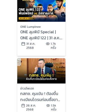
ONE Lumpinee
ONE ลุมพินี Special |
ONE ลุมพินี 122 | 31 ส.ค.
2568 | Ch7HD
31 ส.ค.
1.7k
2568
ครั้ง
ข่าวอัพเดท
กสทช. คุมเข้ม ! ต้องขึ้น
ทะเบียนโดรนก่อนซื้อขาย
ป้องกันภัยความมั่นคง ผู้
26 ส.ค.
1.5k
2568
ครั้ง
ฝ่าฝืนมีโทษหนักทั้งจำทั้ง