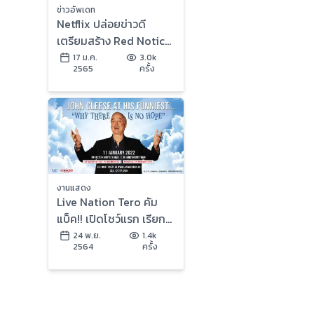
ข่าวอัพเดท
Netflix ปล่อยข่าวดี
เตรียมสร้าง Red Notice
2 และ 3 พร้อมกับทีมนัก
17 ม.ค.
3.0k
2565
ครั้ง
แสดงเดิม เตรียมถ่ายทำ
ต้นปี 2023
งานแสดง
Live Nation Tero คัม
แบ็ค!! เปิดโชว์แรก เรียก
เสียงหัวเราะรับต้นปี กับ
24 พ.ย.
1.4k
2564
ครั้ง
นักแสดงตลกในตำนาน
“จอห์น คลีส” 11 มกราคม
2565 นี้