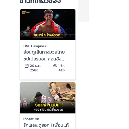
ข่าวที่เกี่ยวข้อง
ONE Lumpinee
ย้อนดูเส้นทางมวยไทย
ซุปเปอร์บอน ก่อนชิง
บัลลังก์ “ตะวันฉาย” ศึก
20 ธ.ค.
1.6k
2566
ครั้ง
ONE ลุมพินี 46
ข่าวอัพเดท
รักแหละดูออก ! เพื่อนแท้