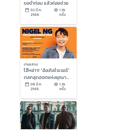
ขอขำก่อน แล้วค่อยช่วย
02 มี.ค.
1.3k
2566
ครั้ง
งานแสดง
ไฮ๊หย่าา! “อังเคิลโรเจอร์”
ตลกสุดฮอตแห่งยุคมา
ไทย เตรียมฮาจัดหนัก ขำ
08 มี.ค.
1.3k
2565
ครั้ง
จัดเต็ม 19 มิถุนายนนี้