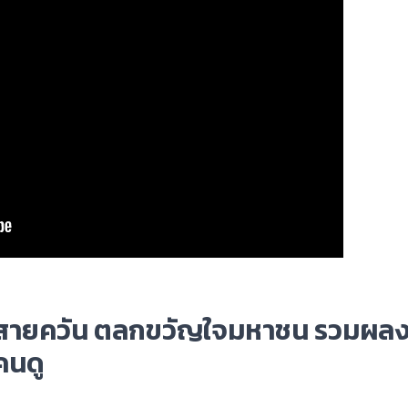
ร์ต สายควัน ตลกขวัญใจมหาชน รวมผล
คนดู