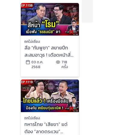
ถกไม่เถียง
ลือ “กัมพูชา” สยายปีก
สะสมอาวุธ ! เดือดหน้าสั่น
“โรม-ธรรมนัส” งานนี้ใคร
03 ต.ค.
718
2568
ครั้ง
พลาด ?
ถกไม่เถียง
ทหารไทย “เสียขา” แต่
ต้อง “ลาดตระเวน”