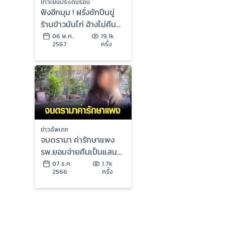
ข่าวเย็นประเด็นร้อน
ฟังอีกมุม ! ฝรั่งชักปืนขู่
ร้านข้าวมันไก่ อ้างไม่คืน
เงินทำพาสปอร์ต | ข่าวเย็น
06 พ.ค.
19.1k
2567
ครั้ง
ประเด็นร้อน
ข่าวอัพเดท
จบดรามา ค่ารักษาแพง
รพ.ยอมจ่ายคืนเป็นแสน
อ้างเข้าใจผิด คิดราคาชาว
07 ธ.ค.
1.7k
2566
ครั้ง
ต่างชาติ เหตุยื่นพาส
ปอร์ตแทนบัตรประชาชน