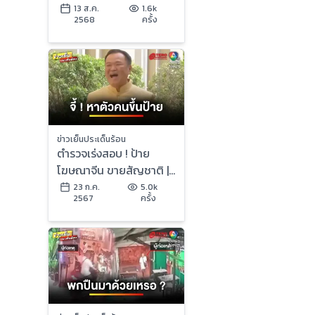
กัมพูชา ไม่สะท้าน โต้ไทย
13 ส.ค.
1.6k
2568
ครั้ง
ขาด “หลักฐาน” !
ข่าวเย็นประเด็นร้อน
ตำรวจเร่งสอบ ! ป้าย
โฆษณาจีน ขายสัญชาติ |
เบื้องหลังข่าว กับ กาย สวิ
23 ก.ค.
5.0k
2567
ครั้ง
ตต์