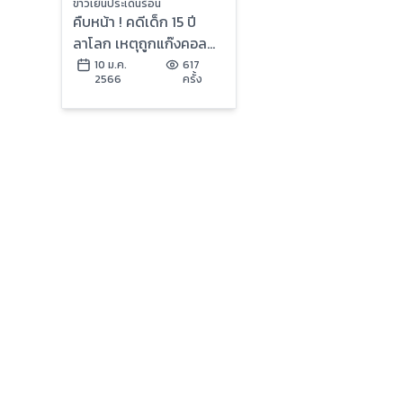
ข่าวเย็นประเด็นร้อน
คืบหน้า ! คดีเด็ก 15 ปี
ลาโลก เหตุถูกแก๊งคอล
เซ็นเตอร์หลอกเงินนับ
10 ม.ค.
617
2566
ครั้ง
หมื่น