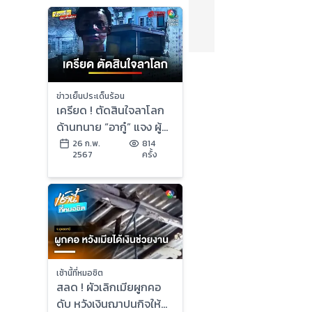
ข่าวเย็นประเด็นร้อน
เครียด ! ตัดสินใจลาโลก
ด้านทนาย “อากู๋” แจง ผู้
ตายไม่เกี่ยวคดีครอบ
26 ก.พ.
814
2567
ครั้ง
ครองปรปักษ์ | ข่าวเย็น
ประเด็นร้อน
เช้านี้ที่หมอชิต
สลด ! ผัวเลิกเมียผูกคอ
ดับ หวังเงินฌาปนกิจให้