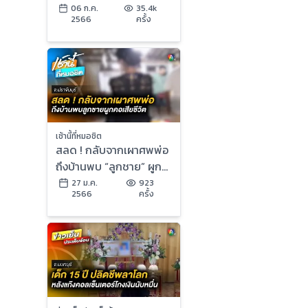
ครอบครัว จ.อุดรธานี
06 ก.ค.
35.4k
2566
ครั้ง
เช้านี้ที่หมอชิต
สลด ! กลับจากเผาศพพ่อ
ถึงบ้านพบ “ลูกชาย” ผูก
คอดับ จ.ปราจีนบุรี
27 ม.ค.
923
2566
ครั้ง