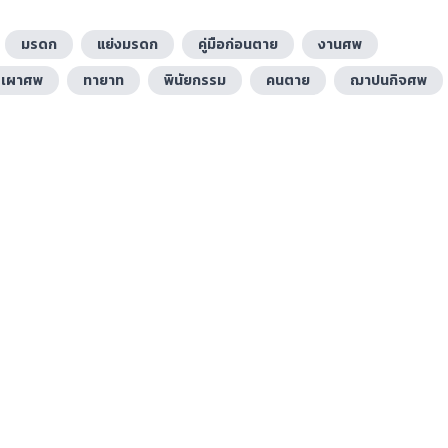
มรดก
แย่งมรดก
คู่มือก่อนตาย
งานศพ
เผาศพ
ทายาท
พินัยกรรม
คนตาย
ฌาปนกิจศพ