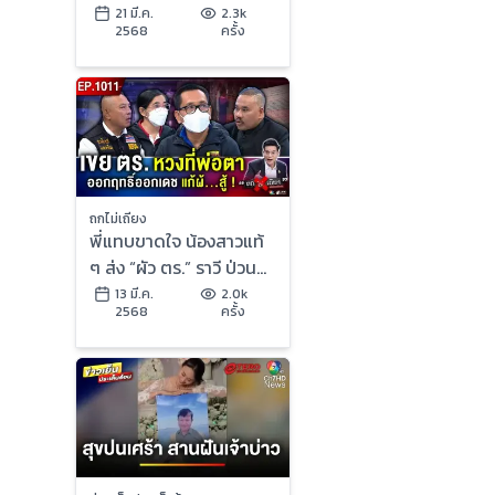
เงินถมที่ จู่ ๆ พี่มาปลูก
21 มี.ค.
2.3k
2568
ครั้ง
บ้านเฉย !
ถกไม่เถียง
พี่แทบขาดใจ น้องสาวแท้
ๆ ส่ง “ผัว ตร.” ราวี ป่วน
ร้าน 3 ปีติด เหตุจาก
13 มี.ค.
2.0k
2568
ครั้ง
“ที่ดินผืนเดียว”