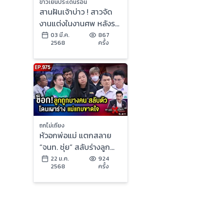
ข่าวเย็นประเด็นร้อน
สานฝันเจ้าบ่าว ! สาวจัด
งานแต่งในงานศพ หลังรถ
พลิกคว่ำเสียชีวิต | ข่าว
03 มี.ค.
867
2568
ครั้ง
เย็นประเด็นร้อน
ถกไม่เถียง
หัวอกพ่อแม่ แตกสลาย
“จนท. ชุ่ย” สลับร่างลูก
ช็อก ลูกถูกเผา “ไม่ทันเห็น
22 ม.ค.
924
2568
ครั้ง
หน้า” !