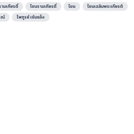
รามเกียรติ์
โขนรามเกียรติ์
โขน
โขนเฉลิมพระเกียรติ
รณ์
ไพฑูรย์ เข้มแข็ง