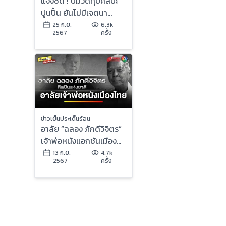
แจงชัด ! ปมวัดทุบศิลปะ
ปูนปั้น ยันไม่มีเจตนา
ทำลาย จ.เพชรบุรี | ข่าว
25 ก.ย.
6.3k
2567
ครั้ง
เย็นประเด็นร้อน
ข่าวเย็นประเด็นร้อน
อาลัย “ฉลอง ภักดีวิจิตร”
เจ้าพ่อหนังแอกชันเมือง
ไทย | ข่าวเย็นประเด็นร้อน
13 ก.ย.
4.7k
2567
ครั้ง