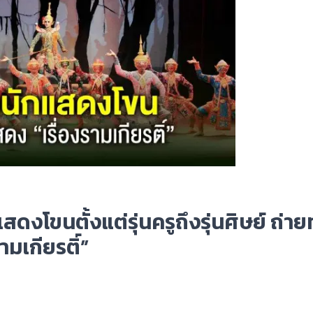
สดงโขนตั้งแต่รุ่นครูถึงรุ่นศิษย์ ถ่า
มเกียรติ์”