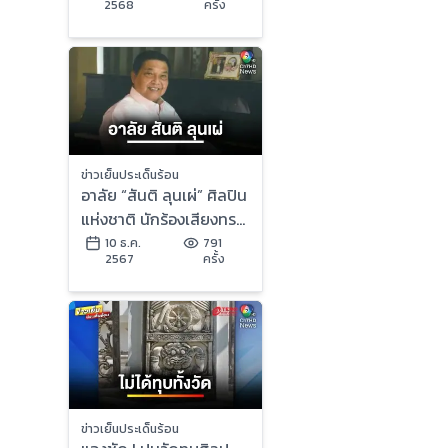
2568
ครั้ง
แผ่นดิน”
ข่าวเย็นประเด็นร้อน
อาลัย “สันติ ลุนเผ่” ศิลปิน
แห่งชาติ นักร้องเสียงทรง
พลัง ในวัย 88 ปี | ข่าวเย็น
10 ธ.ค.
791
2567
ครั้ง
ประเด็นร้อน
ข่าวเย็นประเด็นร้อน