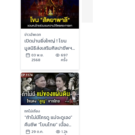
ข่าวอัพเดท
เปิดม่านยิ่งใหญ่ ! โขน
มูลนิธิส่งเสริมศิลปาชีพฯ
ตอน “สัตยาพาลี” สืบสาน
03 พ.ย.
697
2568
ครั้ง
มรดกชาติ ชวนคนไทย
ร่วมชมความวิจิตรตระการ
ตา
ถกไม่เถียง
“ถ้าไม่มีใครดู แม่จะดูเอง”
คืนชีพ “โขนไทย” เบื้อง
หลัง “น้ำพระทัยแม่แห่ง
29 ต.ค.
1.2k