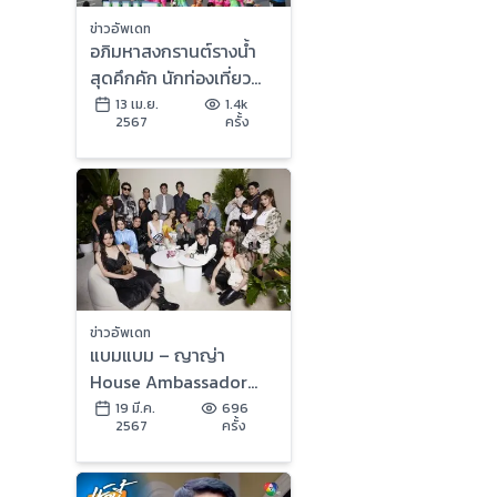
ข่าวอัพเดท
อภิมหาสงกรานต์รางน้ำ
สุดคึกคัก นักท่องเที่ยว
ไทย-ต่างชาติแห่เล่นน้ำ
13 เม.ย.
1.4k
2567
ครั้ง
สงกรานต์แน่นซอยรางน้ำ
ข่าวอัพเดท
แบมแบม – ญาญ่า
House Ambassador
หลุยส์ วิตตอง นำทีมร่วม
19 มี.ค.
696
2567
ครั้ง
ฉลอง เปิดตัว ‘LV THE
PLACE BANGKOK’ สโตร์
แห่งใหม่ล่าสุด