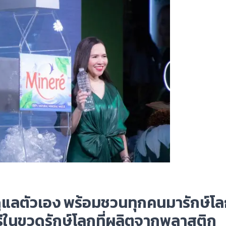
ูแลตัวเอง พร้อมชวนทุกคนมารักษ์โล
นเร่ในขวดรักษ์โลกที่ผลิตจากพลาสติก