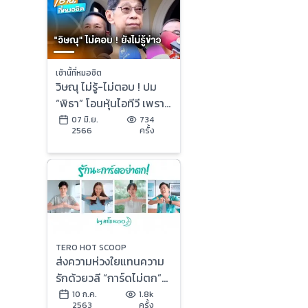
เช้านี้ที่หมอชิต
วิษณุ ไม่รู้-ไม่ตอบ ! ปม
“พิธา” โอนหุ้นไอทีวี เพราะ
ดูแต่ข่าว ญาญ่า-ณเดชน์
07 มิ.ย.
734
2566
ครั้ง
TERO HOT SCOOP
ส่งความห่วงใยแทนความ
รักด้วยวลี “การ์ดไม่ตก”
‘ญาญ่า เต้ย ซันนี่ โจ๊ก’ 4
10 ก.ค.
1.8k
2563
ครั้ง