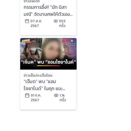
ข่าวอัพเดท
กรรมการอึ้ง!! “นัท นิสา
มณี” จัดงานศพให้ตัวเอง
ชาวเน็ตแห่คอมเมนต์
07 ส.ค.
503
2567
ครั้ง
เพียบ
ข่าวเย็นประเด็นร้อน
“เจ๊มด” พบ “แอม
ไซยาไนด์” ในคุก แนะ
“ทนายพัช” ช่วยว่าความ
01 ก.ค.
1.1k
2567
ครั้ง
คดี | ข่าวเย็นประเด็นร้อน