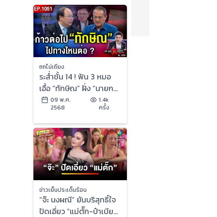
ถกไม่เถียง
ระส่ำชั้น 14 ! ฟัน 3 หมอ
เอื้อ “ทักษิณ” ฝั่ง “นายกฯ”
ลั่น พ่อป่วยจริง
09 พ.ค.
1.4k
2568
ครั้ง
ข่าวเย็นประเด็นร้อน
“จ๊ะ นงผณี” ยันบริสุทธิ์ใจ
ปัดเอี่ยว “แม่ตั๊ก-ป๋าเบียร์”