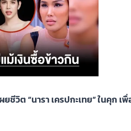
ผยชีวิต “นารา เครปกะเทย” ในคุก เพื