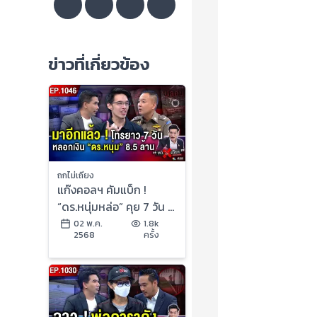
ข่าวที่เกี่ยวข้อง
ถกไม่เถียง
แก๊งคอลฯ คัมแบ็ก !
“ดร.หนุ่มหล่อ” คุย 7 วัน 7
คืน สูญ 8.5 ล้านบาท
02 พ.ค.
1.8k
2568
ครั้ง