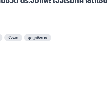
เสียชีวิต ตร.จับแพะ เจอเรียกค่าชดเชย
จับแพะ
ลูกถูกยิงตาย