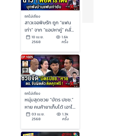
ถกไม่เถียง
สาวเจอพิษรัก ถูก “แฟน
เก่า” จาก “แอปหาคู่” คลั่ง
รัก บุกพังบ้าน ขู่ฆ่า ผวา
10 เม.ย.
1.6k
2568
ครั้ง
ทุกนาที !
ถกไม่เถียง
หนุ่มสุดซวย “บัตร ปชช.”
หาย คนค้ายาเก็บได้ เอาไป
ใช้ ถูก “ตร.จับผิดตัว” 2
03 เม.ย.
1.3k
2568
ครั้ง
รอบ !