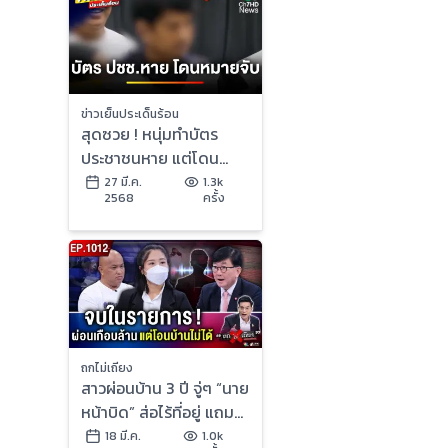
ข่าวเย็นประเด็นร้อน
สุดซวย ! หนุ่มทำบัตร
ประชาชนหาย แต่โดน
หมายจับคดียา ช็อกโดน
27 มี.ค.
1.3k
2568
ครั้ง
ซ้ำสองรอบ | ข่าวเย็น
ประเด็นร้อน
ถกไม่เถียง
สาวผ่อนบ้าน 3 ปี จู่ๆ “นาย
หน้าบิด” ส่อไร้ที่อยู่ แถม
โดนขู่ฟ้อง ?
18 มี.ค.
1.0k