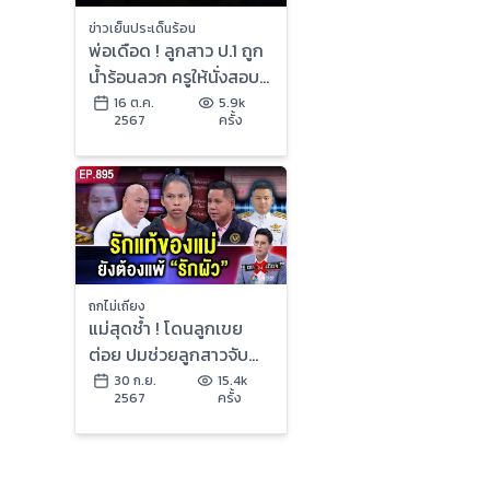
ข่าวเย็นประเด็นร้อน
พ่อเดือด ! ลูกสาว ป.1 ถูก
น้ำร้อนลวก ครูให้นั่งสอบ
ต่อ ไม่พาไป รพ. | ข่าวเย็น
16 ต.ค.
5.9k
2567
ครั้ง
ประเด็นร้อน
ถกไม่เถียง
แม่สุดช้ำ ! โดนลูกเขย
ต่อย ปมช่วยลูกสาวจับ
“กิ๊ก” คดีพลิก ลูกสาวเข้า
30 ก.ย.
15.4k
2567
ครั้ง
ข้างผัว ?