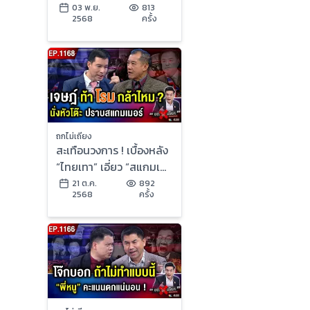
ใหญ่คับฟ้า” บี้ “อินฟลูฯ”
03 พ.ย.
813
2568
ครั้ง
หวังสกัดขาใคร ?
ถกไม่เถียง
สะเทือนวงการ ! เบื้องหลัง
“ไทยเทา” เอี่ยว “สแกมเม
อร์” อึ้ง “ยาแรง” นายกฯ
21 ต.ค.
892
2568
ครั้ง
หนู