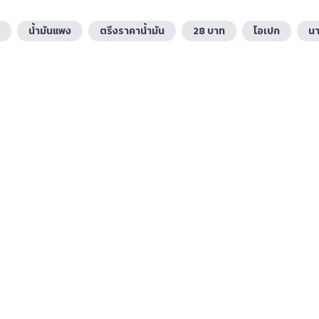
น้ำมันแพง
ตรึงราคาน้ำมัน
28 บาท
โอเปก
น