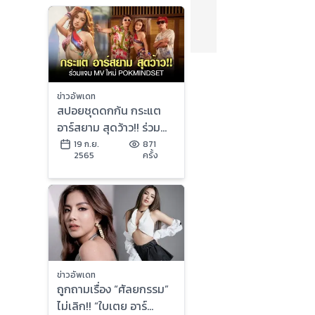
ข่าวอัพเดท
สปอยชุดดกก้น กระแต
อาร์สยาม สุดว้าว!! ร่วม
แจม MV ใหม่
19 ก.ย.
871
2565
ครั้ง
POKMINDSET
ข่าวอัพเดท
ถูกถามเรื่อง “ศัลยกรรม”
ไม่เลิก!! “ใบเตย อาร์