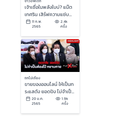
ข่าวอัพเดท
เจ้าเชื่อในพลังใบบ่? แน๊ต
เกศริน เสิร์ฟความแซ่บ
ใช้ใบกระท่อมปิดจุดลับ
11 ก.พ.
2.4k
2565
ครั้ง
ถกไม่เถียง
ขายของออนไลน์ ให้เป็นก
ระแสดัง ยอดปัง ไม่จำเป็น
ต้องโป๊ หยาบคาย ก่อดรา
20 ม.ค.
1.9k
2565
ครั้ง
มา : ช็อตเด็ด ถกไม่เถียง