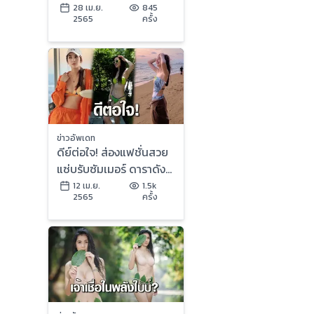
สยาม” เผยอยากลองทำดู
28 เม.ย.
845
2565
ครั้ง
ซักครั้ง!!
ข่าวอัพเดท
ดีย์ต่อใจ! ส่องแฟชั่นสวย
แซ่บรับซัมเมอร์ ดาราดัง
โชว์ชุดว่ายน้ำเซ็กซี่หวาน
12 เม.ย.
1.5k
2565
ครั้ง
ละมุนรักษ์โลก