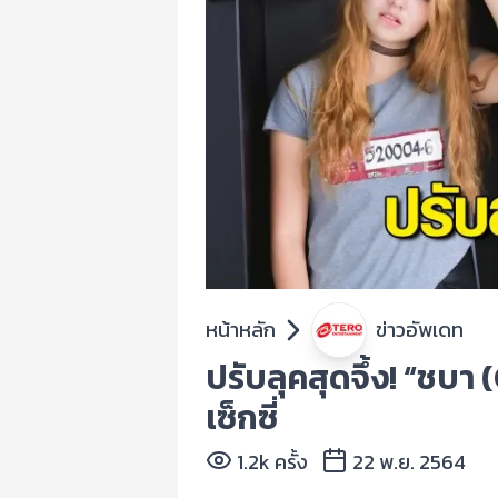
หน้าหลัก
ข่าวอัพเดท
ปรับลุคสุดจึ้ง! “ชบา
เซ็กซี่
1.2k ครั้ง
22 พ.ย. 2564