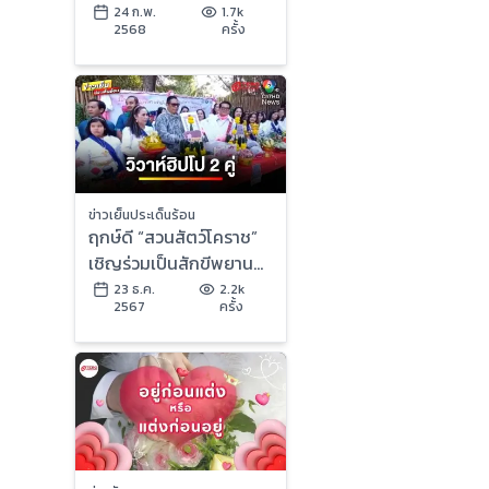
“เจ้าบ่าวมโน” ทั้งที่ ไม่มี
24 ก.พ.
1.7k
2568
ครั้ง
งานจริง !
ข่าวเย็นประเด็นร้อน
ฤกษ์ดี “สวนสัตว์โคราช”
เชิญร่วมเป็นสักขีพยาน
วิวาห์ฮิปโปแคระ 2 คู่ | ข่าว
23 ธ.ค.
2.2k
2567
ครั้ง
เย็นประเด็นร้อน