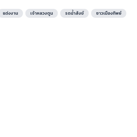
แต่งงาน
เจ้าหลวงตูน
รดน้ำสังข์
ชาวเมืองทิพย์