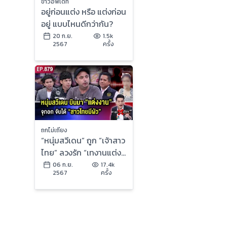
ข่าวอัพเดท
อยู่ก่อนแต่ง หรือ แต่งก่อน
อยู่ แบบไหนดีกว่ากัน?
20 ก.ย.
1.5k
2567
ครั้ง
ถกไม่เถียง
“หนุ่มสวีเดน” ถูก “เจ้าสาว
ไทย” ลวงรัก “เทงานแต่ง”
สูญ 3 แสน ที่แท้ “เธอมีผัว
06 ก.ย.
17.4k
2567
ครั้ง
ทหาร”