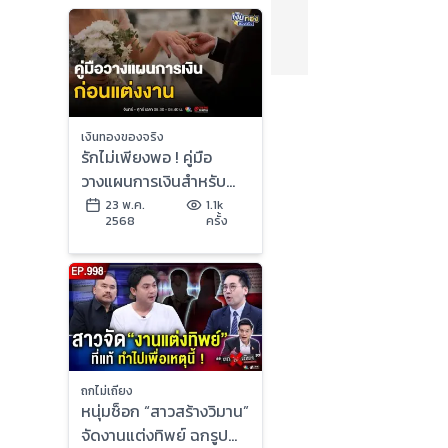
เงินทองของจริง
รักไม่เพียงพอ ! คู่มือ
วางแผนการเงินสำหรับ
การแต่งงานที่ใช้งานได้
23 พ.ค.
1.1k
2568
ครั้ง
จริง | เงินทองของจริง
ถกไม่เถียง
หนุ่มช็อก “สาวสร้างวิมาน”
จัดงานแต่งทิพย์ ฉกรูป