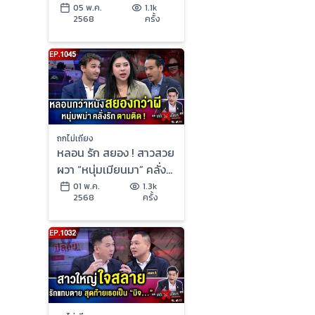
3.8 หมื่นบาท อึ้ง 3 เดือน
05 พ.ค.
1.1k
2568
ครั้ง
ยังไม่คืบ !
ถกไม่เถียง
หลอน รัก สยอง ! สาวสวย
ผวา “หนุ่มเมียนมา” คลั่ง
รัก ราวีหนัก โดนจับแต่จะ
01 พ.ค.
1.3k
2568
ครั้ง
“สู่ขอ”