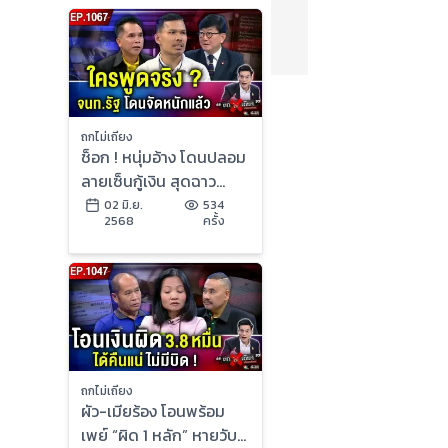
ถกไม่เถียง
ช็อก ! หนุ่มอ้าง โดนปลอม
ลายเซ็นกู้เงิน สุดฉาว
จนท. รัฐฯ โดนกันเพียบ
02 มิ.ย.
534
2568
ครั้ง
ถกไม่เถียง
ผัว-เมียร้อง โอนพร้อม
เพย์ “ผิด 1 หลัก” หายวับ