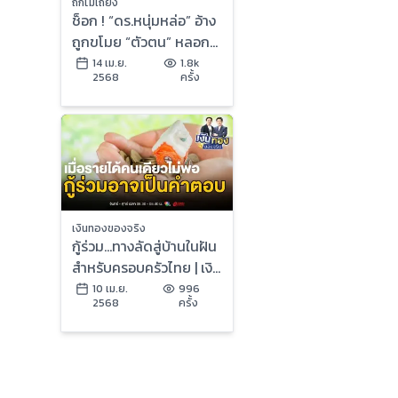
ถกไม่เถียง
ช็อก ! “ดร.หนุ่มหล่อ” อ้าง
ถูกขโมย “ตัวตน” หลอก
รักสาวใหญ่ ทั่วแผ่นดิน
14 เม.ย.
1.8k
2568
ครั้ง
เงินทองของจริง
กู้ร่วม...ทางลัดสู่บ้านในฝัน
สำหรับครอบครัวไทย | เงิน
ทองของจริง
10 เม.ย.
996
2568
ครั้ง