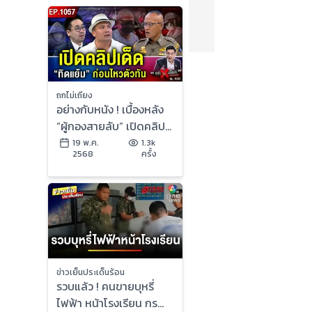
ถกไม่เถียง
อย่างกับหนัง ! เบื้องหลัง
“ผู้กองสายลับ” เปิดคลิป
เด็ดที่แรก ปิดเกม “แย้ม
19 พ.ค.
1.3k
2568
ครั้ง
888”
ข่าวเย็นประเด็นร้อน
รวบแล้ว ! คนขายบุหรี่
ไฟฟ้า หน้าโรงเรียน กรณี