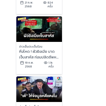
เด็ก 12 ปอดหาย | ข่าวเย็น
21 ก.พ.
824
2568
ครั้ง
ประเด็นร้อน
ข่าวเย็นประเด็นร้อน
หึงโหด ! ผัวยิงเมีย บาด
เจ็บสาหัส ก่อนปลิดชีพหนี
ความผิด | ข่าวเย็นประเด็น
19 ก.พ.
1.1k
2568
ครั้ง
ร้อน