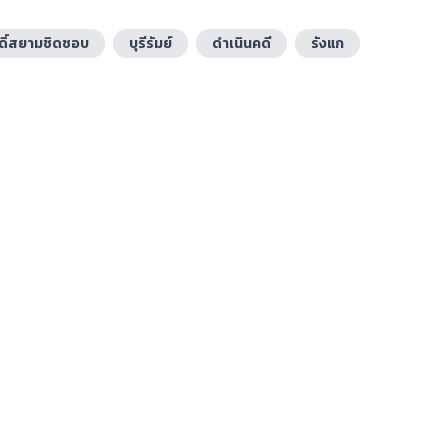
ดิ์สยามชิดชอบ
บุรีรัมย์
ดำเนินคดี
รังแก