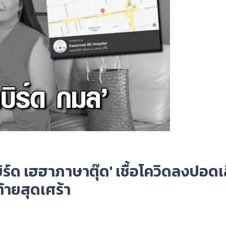
บิร์ด เฮฮาภาษาตุ๊ด' เชื้อโควิดลงปอดเ
้ายสุดเศร้า