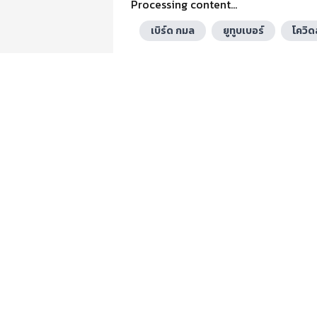
Processing content...
เบิร์ด กมล
ยูทูบเบอร์
โควิ