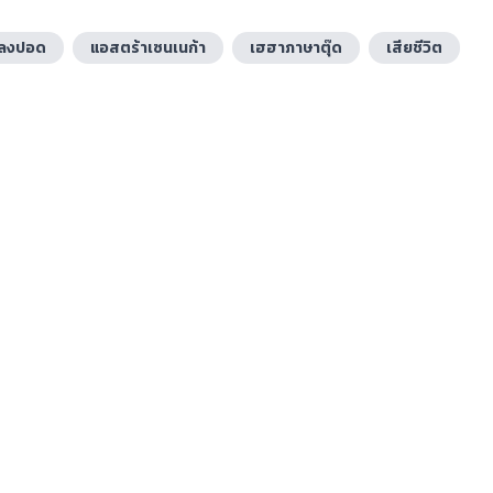
ดลงปอด
แอสตร้าเซนเนก้า
เฮฮาภาษาตุ๊ด
เสียชีวิต