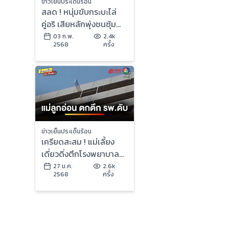
ข่าวเย็นประเด็นร้อน
สลด ! หนุ่มขับกระบะไล่
คู่อริ เสียหลักพุ่งชนซุ้ม
ประตูดับ | ข่าวเย็นประเด็น
03 ก.พ.
2.4k
2568
ครั้ง
ร้อน
ข่าวเย็นประเด็นร้อน
เครียดสะสม ! แม่เลี้ยง
เดี่ยวดิ่งตึกโรงพยาบาล
ดับ หลังคลอดลูกแฝด |
27 ม.ค.
2.6k
2568
ครั้ง
ข่าวเย็นประเด็นร้อน