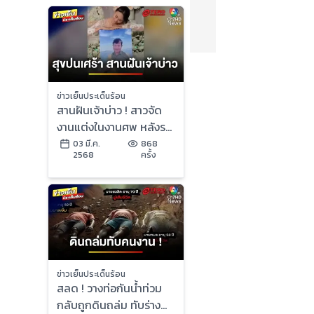
ข่าวเย็นประเด็นร้อน
สานฝันเจ้าบ่าว ! สาวจัด
งานแต่งในงานศพ หลังรถ
พลิกคว่ำเสียชีวิต | ข่าว
03 มี.ค.
868
2568
ครั้ง
เย็นประเด็นร้อน
ข่าวเย็นประเด็นร้อน
สลด ! วางท่อกันน้ำท่วม
กลับถูกดินถล่ม ทับร่าง