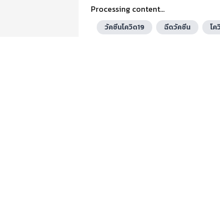
Processing content...
วัคซีนโควิด19
ฉีดวัคซีน
โคว