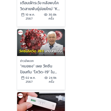
เตือนเฝ้าระวัง หลังพบโค
วิดสายพันธุ์ย่อยใหม่ “KP”
ในไทย ป่วยแล้ว 13 ราย
10 พ.ค.
30.8k
2567
ครั้ง
ข่าวอัพเดท
“หมอยง” เผย วัคซีน
ป้องกัน “โควิด-19” ใน
อนาคตใช้สายพันธุ์ JN.1
02 พ.ค.
24.9k
2567
ครั้ง
ในการผลิต