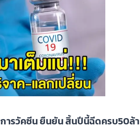
ารวัคซีน ยืนยัน สิ้นปีนี้ฉีดครบ50ล