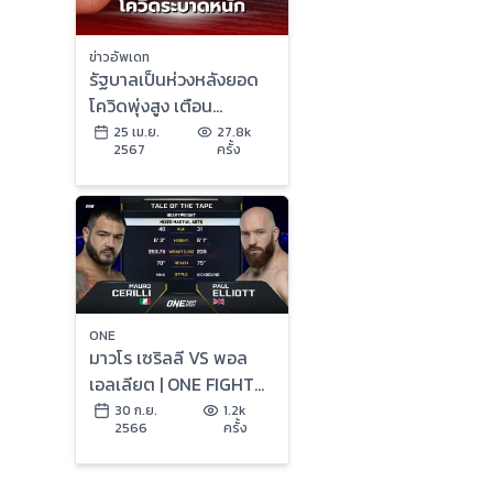
ข่าวอัพเดท
รัฐบาลเป็นห่วงหลังยอด
โควิดพุ่งสูง เตือน
ประชาชนตรวจ ATK หาก
25 เม.ย.
27.8k
2567
ครั้ง
มีอาการคล้ายหวัด
ONE
มาวโร เซริลลี VS พอล
เอลเลียต | ONE FIGHT
NIGHT 14 | 30 ก.ย. 66 |
30 ก.ย.
1.2k
2566
ครั้ง
CH7HD