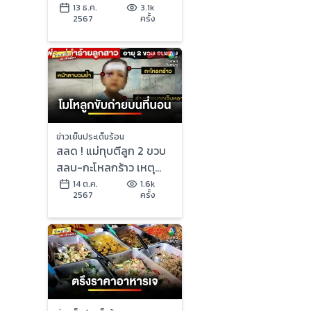
ไม่หลีกทางให้ | ข่าวเย็น
13 ธ.ค.
3.1k
2567
ครั้ง
ประเด็นร้อน
ข่าวเย็นประเด็นร้อน
สลด ! แม่ทุบตีลูก 2 ขวบ
สลบ-กะโหลกร้าว เหตุ
โมโหลูกขับถ่ายบนที่นอน |
14 ต.ค.
1.6k
2567
ครั้ง
ข่าวเย็นประเด็นร้อน