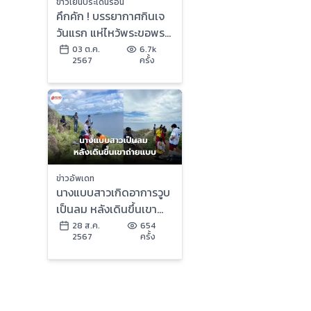
ข่าวเย็นประเด็นร้อน
คึกคัก ! บรรยากาศกินเจ
วันแรก แห่ไหว้พระขอพร |
ข่าวเย็นประเด็นร้อน
03 ต.ค.
6.7k
2567
ครั้ง
ข่าวอัพเดท
นางแบบสาวเกิดอาการวูบ
เป็นลม หลังเดินขึ้นเขา
ถ่ายแบบริมหน้าผาแหลม
28 ส.ค.
654
2567
ครั้ง
กระทิง