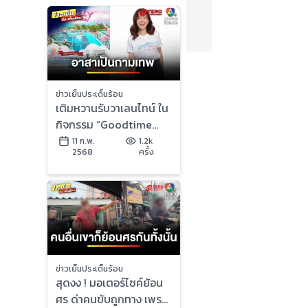
ข่าวเย็นประเด็นร้อน
เติมหวานรับวาเลนไทน์ ใน
กิจกรรม “Goodtime
Radio Lovely Surprise”
11 ก.พ.
1.2k
2568
ครั้ง
| ข่าวเย็นประเด็นร้อน
ข่าวเย็นประเด็นร้อน
สุดงง ! มอเตอร์ไซค์ย้อน
ศร ด่าคนขับถูกทาง เพราะ