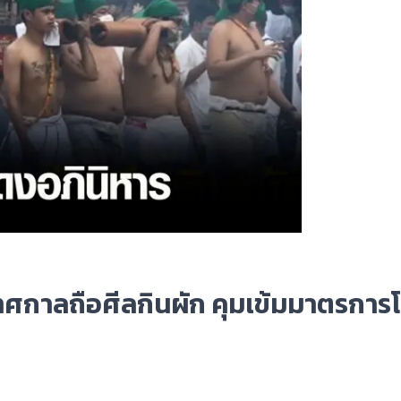
ทศกาลถือศีลกินผัก คุมเข้มมาตรการโ