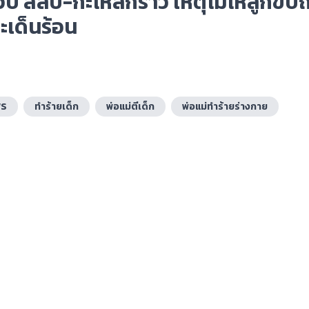
ขวบ สลบ-กะโหลกร้าว เหตุโมโหลูกขับถ
ะเด็นร้อน
WS
ทำร้ายเด็ก
พ่อแม่ตีเด็ก
พ่อแม่ทำร้ายร่างกาย