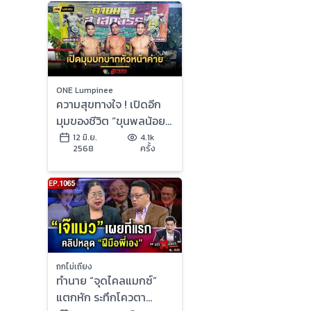
ONE Lumpinee
ความสุขทางใจ ! เปิดอีก
มุมของชีวิต “ขุนพลน้อย”
กับบทบาทหัวหน้าค่าย
12 มิ.ย.
4.1k
2568
ครั้ง
ส.เสกสรร
ถกไม่เถียง
ทำนาย “จุดไคลแมกซ์”
แตกหัก ระทึกโควตา