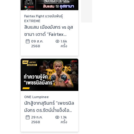
Fairtex Fight มวยมันพันธุ์
EXTREME
สิบแสน เมืองมังกร vs อุส
ซามา เตาด์ “Fairtex
Fight มวยมันพันธุ์
09 ส.ค.
1.6k
2568
ครั้ง
EXTREME” (9 ส.ค.68)
ONE Lumpinee
นักสู้จากสุรินทร์ “เพชรนิล
มังกร ดร.รัตน์น้ำแข็งไอซ์
แลนด์” | ONE ลุมพินี
29 ก.ค.
1.3k
2568
ครั้ง
Heroes | 29 ก.ค. 68 |
Ch7HD