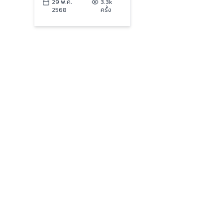
“ครม.” ส่อ “อัปเปหิ” พ้น
29 พ.ค.
3.3k
2568
ครั้ง
รัฐบาล ?