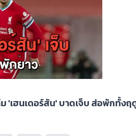
ีม 'เฮนเดอร์สัน' บาดเจ็บ ส่อพักทั้งฤ