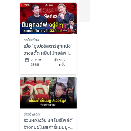
ถกไม่เถียง
เมื่อ “ซูเปอร์สตาร์ลูกหนัง”
วางสตั๊ด หยิบไม้กอล์ฟ !
ศึก Icons Series ครั้งแรก
25 ก.พ.
952
2568
ครั้ง
ในเอเชีย
ข่าวอัพเดท
รวบหญิงวัย 34 โปร์ไฟล์ดี
จ้างคนขโมยเก้าอี้แมนยู-