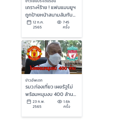
ข่าวเย็นประเด็นร้อน
เคราะห์ร้าย ! แฟนแมนยูฯ
ถูกป้ายหน้าสนามล้มทับ
ก่อนเข้าชม "ศึกแดง
12 ก.ค.
745
2565
ครั้ง
เดือด"
ข่าวอัพเดท
รมว.ท่องเที่ยว เผยรัฐไม่
พร้อมหนุนงบ 400 ล้าน
จัดศึกแดงเดือดในไทย
23 ก.พ.
1.6k
2565
ครั้ง