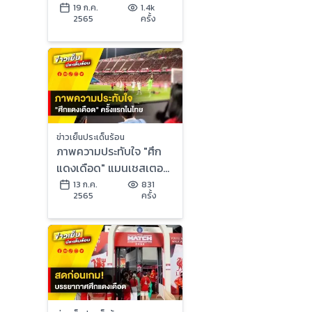
ลิเวอร์พูล เสียหาย 4 แสน
19 ก.ค.
1.4k
2565
ครั้ง
ข่าวเย็นประเด็นร้อน
ภาพความประทับใจ "ศึก
แดงเดือด" แมนเชสเตอร์
ยูไนเต็ด 4-0 ลิเวอร์พูล
13 ก.ค.
831
2565
ครั้ง