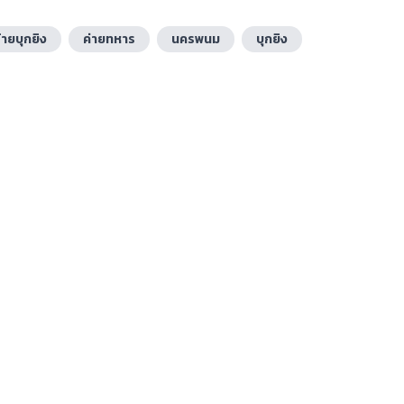
้ายบุกยิง
ค่ายทหาร
นครพนม
บุกยิง