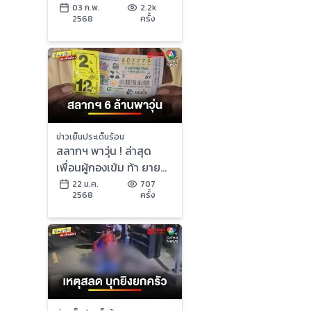
คาบ้าน คาดปมหึงหวง |
03 ก.พ.
2.2k
2568
ครั้ง
ข่าวเย็นประเด็นร้อน
ข่าวเย็นประเด็นร้อน
สลากฯ พาวุ่น ! ล่าสุด
เพื่อนผู้กองเข้ม ท้า ยาย
แหล่เปิดหน้าสู้ | ข่าวเย็น
22 ม.ค.
707
2568
ครั้ง
ประเด็นร้อน