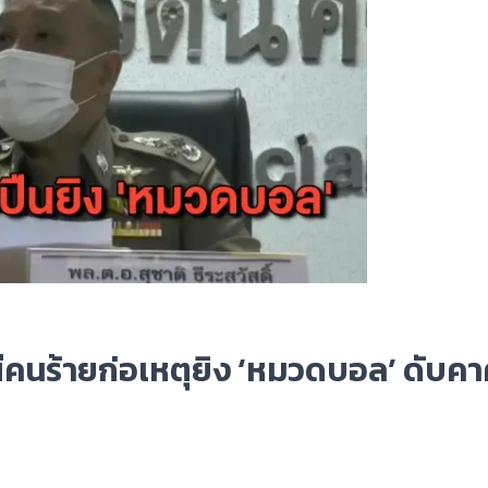
ณีคนร้ายก่อเหตุยิง ‘หมวดบอล’ ดับคา