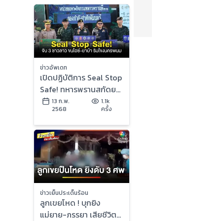
ข่าวอัพเดท
เปิดปฏิบัติการ Seal Stop
Safe! ทหารพรานสกัดยา
เสพติด จับ 3 ชาวลาว ขน
13 ก.พ.
1.1k
2568
ครั้ง
ไอซ์-ยาบ้า ริมโขง
นครพนม
ข่าวเย็นประเด็นร้อน
ลูกเขยโหด ! บุกยิง
แม่ยาย-ภรรยา เสียชีวิต