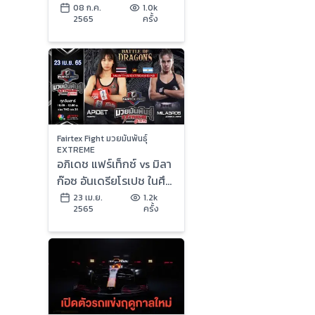
ONE Thailand มวยมัน
08 ก.ค.
1.0k
2565
ครั้ง
พันธุ์ EXTREME เริ่ม 6
ส.ค.นี้
Fairtex Fight มวยมันพันธุ์
EXTREME
อภิเดช แฟร์เท็กซ์ vs มิลา
ก๊อซ อันเดรียโรเปช ในศึก
"Fairtex Fight มวยมัน
23 เม.ย.
1.2k
2565
ครั้ง
พันธุ์ EXTREME" (23
เม.ย 65)