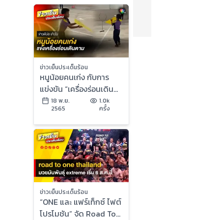
ข่าวเย็นประเด็นร้อน
หนูน้อยคนเก่ง กับการ
แข่งขัน “เครื่องร่อนเดิน
ตาม” ที่สุดลุ้นและชวน
18 พ.ย.
1.0k
2565
ครั้ง
สงสัย | ข่าวดีประจำวัน
ข่าวเย็นประเด็นร้อน
“ONE และ แฟร์เท็กซ์ ไฟต์
โปรโมชัน” จัด Road To