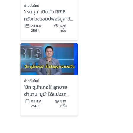
ข่าววันใหม่
'เรดบูล' เปิดตัว RB16
หวังทวงแชมป์ฟอร์มูล่าวัน
- 'มาร์เกซ' ลุ้นหายดีลง
24 ก.พ.
626
2564
ครั้ง
แข่งทัน
ข่าววันใหม่
'มิก ชูมักเกอร์' ลูกชาย
ตำนาน 'ชูมี' ได้แข่งรถ
สูตรหนึ่งชิงแชมป์โลก
03 ธ.ค.
810
2563
ครั้ง