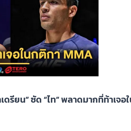
อาเดรียน” ซัด “ไท” พลาดมากที่ท้าเจอ