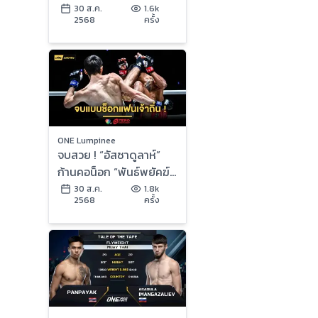
2568 | Ch7HD
30 ส.ค.
1.6k
2568
ครั้ง
ONE Lumpinee
จบสวย ! “อัสซาดูลาห์”
ก้านคอน็อก “พันธ์พยัคฆ์”
คว้าสัญญา ONE ในศึก
30 ส.ค.
1.8k
2568
ครั้ง
ONE ลุมพินี 122