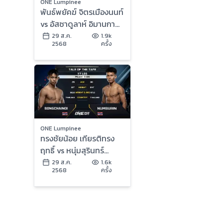
ONE Lumpinee
พันธ์พยัคฆ์ จิตรเมืองนนท์
vs อัสซาดูลาห์ อิมานกาซา
ลิเอฟ | ONE ลุมพินี 122 |
29 ส.ค.
1.9k
2568
ครั้ง
29 ส.ค. 2568 | Ch7HD
ONE Lumpinee
ทรงชัยน้อย เกียรติทรง
ฤทธิ์ vs หนุ่มสุรินทร์
ช.เกตุวีณา | ONE ลุมพินี
29 ส.ค.
1.6k
2568
ครั้ง
122 | 29 ส.ค. 2568 |
Ch7HD