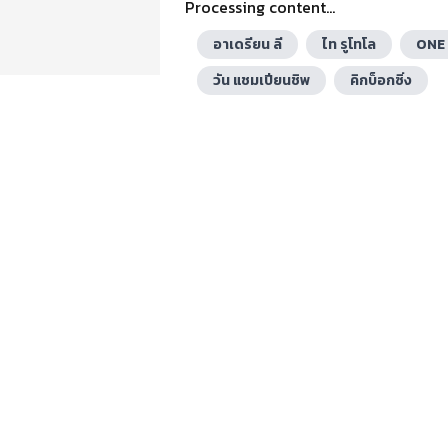
Processing content...
อาเดรียน ลี
ไท รูโทโล
ONE 
วัน แชมเปียนชิพ
คิกบ็อกซิ่ง