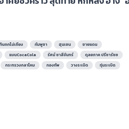
 อาศัยชั่วคราว สุดท้าย หักหลัง อ้าง “อ
ทินถกไม่เถียง
กัมพูชา
ฮุนเซน
ชายแดน
แบนCocaCola
รัศม์ ชาลีจันทร์
ดุลยภาค ปรีชารัชช
กระทรวงกลาโหม
กองทัพ
วางระเบิด
ทุ่นระเบิด