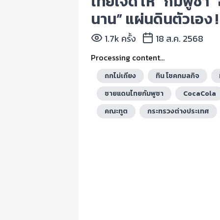
ไทยใจดี ให้ “กัมพูชา”
นาน” แผ่นดินตัวเอง !
1.7k ครั้ง
18 ส.ค. 2568
Processing content...
ถกไม่เถียง
ทิน โชคกมลกิจ
ชายแดนไทยกัมพูชา
CocaCola
คณะทูต
กระทรวงต่างประเทศ