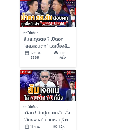
ถกไม่เถียง
ส้มสะดุดตอ ? เปิดอก
“สส.สอบตก” แฉเบื้องลึก
ศึกรวมแก๊ง ชนวน “แพ้ยับ
12 ก.พ.
1.1k
2569
ครั้ง
เยิน” !
ถกไม่เถียง
เดือด ! ส้มปูดแผนลับ สั่ง
“อันธพาล” ป่วนชลบุรี ผงะ
“แดงส่งรหัสลับ” ถึงน้ำเงิน
11 ก.พ.
1.2k