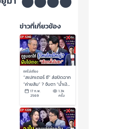
ยู่มา
ข่าวที่เกี่ยวข้อง
ถกไม่เถียง
“สเปกเตอร์ ซี” ส่อปิดฉาก
“ค่ายส้ม” ? จับตา “น้ำเงิน”
หักเหลี่ยม “ผู้กอง” !
17 ก.พ.
1.3k
2569
ครั้ง