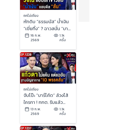
ถกไม่เถียง
หักดิบ “ธรรมนัส” น้ำเงิน
“เขี่ยทิ้ง” ? ฉาวสนั่น “บาร์
โค้ดเจ้ากรรม” เลือกตั้งส่อ
16 ก.พ.
1.1k
2569
ครั้ง
โมฆะ !
ถกไม่เถียง
จับโป๊ะ “บาร์โค้ด” ล้วงไส้
ใครกา ! กกต. รับแล้ว
“สแกนถึงต้นขั้ว” จับตา
13 ก.พ.
1.1k
2569
ครั้ง
“ส่อโมฆะ” ?