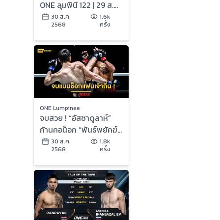
ONE ลุมพินี 122 | 29 ส.ค.
2568 | Ch7HD
30 ส.ค.
1.6k
2568
ครั้ง
ONE Lumpinee
จบสวย ! “อัสซาดูลาห์”
ก้านคอน็อก “พันธ์พยัคฆ์”
คว้าสัญญา ONE ในศึก
30 ส.ค.
1.8k
2568
ครั้ง
ONE ลุมพินี 122