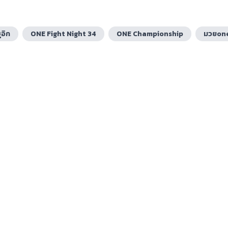
ูอิก
ONE Fight Night 34
ONE Championship
มวยon