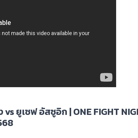
้อง vs ยูเซฟ อัสซูอิก | ONE FIGHT NI
2568