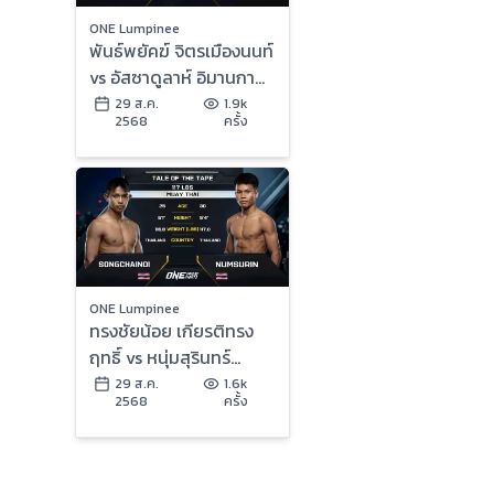
ONE Lumpinee
พันธ์พยัคฆ์ จิตรเมืองนนท์
vs อัสซาดูลาห์ อิมานกาซา
ลิเอฟ | ONE ลุมพินี 122 |
29 ส.ค.
1.9k
2568
ครั้ง
29 ส.ค. 2568 | Ch7HD
ONE Lumpinee
ทรงชัยน้อย เกียรติทรง
ฤทธิ์ vs หนุ่มสุรินทร์
ช.เกตุวีณา | ONE ลุมพินี
29 ส.ค.
1.6k
2568
ครั้ง
122 | 29 ส.ค. 2568 |
Ch7HD