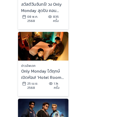
สวัสดีวันจันทร์! วง Only
Monday สุดปัง คอน
เสิร์ตใหญ่ครัังแรก Sold
08 พ.ค.
835
2568
ครั้ง
out ทันทีหลังเปิดขายทั้ง
2 รอบการแสดง
ข่าวอัพเดท
Only Monday ได้ฤกษ์
เปิดห้อง! ‘Hotel Room
302’ อัลบั้มชุดที่ 2 บริทป็
25 เม.ย.
1.1k
2568
ครั้ง
อบติดหู เนื้อหาโดนใจ
ก่อนไปจัดเต็มใน
คอนเสิร์ต ‘WE ARE
ONLY MONDAY’