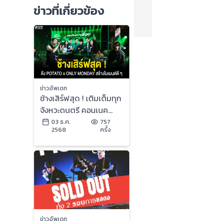
ข่าวที่เกี่ยวข้อง
ข่าวอัพเดท
ช้างเสิร์ฟสุด ! เติมเต็มทุก
จังหวะดนตรี คอนเนค
เชื่อมทุกเจเนอเรชันดึง
03 ธ.ค.
757
2568
ครั้ง
POTATO x ONLY
MONDAY ชวนเพื่อน ๆ
มาสร้างโมเมนต์ดี ๆ ไป
ด้วยกัน ผ่านมิวสิค
แคมเปญสุดปังแห่งปี
“เติมเต็มคำว่าเพื่อน”
ข่าวอัพเดท