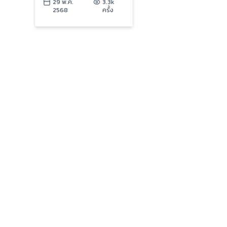
“ครม.” ส่อ “อัปเปหิ” พ้น
29 พ.ค.
3.3k
2568
ครั้ง
รัฐบาล ?