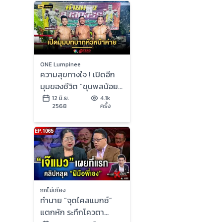
ONE Lumpinee
ความสุขทางใจ ! เปิดอีก
มุมของชีวิต “ขุนพลน้อย”
กับบทบาทหัวหน้าค่าย
12 มิ.ย.
4.1k
2568
ครั้ง
ส.เสกสรร
ถกไม่เถียง
ทำนาย “จุดไคลแมกซ์”
แตกหัก ระทึกโควตา