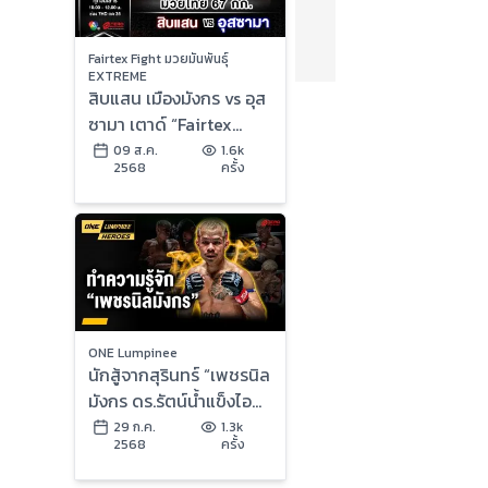
Fairtex Fight มวยมันพันธุ์
EXTREME
สิบแสน เมืองมังกร vs อุส
ซามา เตาด์ “Fairtex
Fight มวยมันพันธุ์
09 ส.ค.
1.6k
2568
ครั้ง
EXTREME” (9 ส.ค.68)
ONE Lumpinee
นักสู้จากสุรินทร์ “เพชรนิล
มังกร ดร.รัตน์น้ำแข็งไอซ์
แลนด์” | ONE ลุมพินี
29 ก.ค.
1.3k
2568
ครั้ง
Heroes | 29 ก.ค. 68 |
Ch7HD