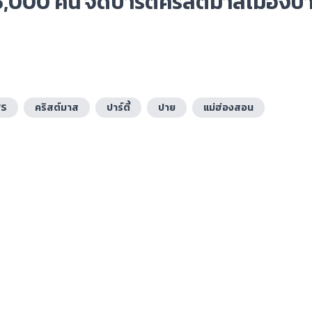
 5,000 คน จัดปาร์ตีคริสต์มาสเมืองปา
WS
คริสต์มาส
ปาร์ตี้
ปาย
แม่ฮ่องสอน