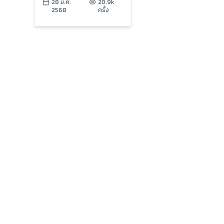
ไม่ได้รับผลกระทบ | ข่าว
28 มี.ค.
20.9k
2568
ครั้ง
เย็นประเด็นร้อน