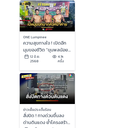
ONE Lumpinee
ความสุขทางใจ ! เปิดอีก
มุมของชีวิต “ขุนพลน้อย”
กับบทบาทหัวหน้าค่าย
12 มิ.ย.
4.1k
2568
ครั้ง
ส.เสกสรร
ข่าวเย็นประเด็นร้อน
สั่งปิด ! ทางด่วนขึ้นลง
ด่านดินแดง ย้ำโครงสร้าง