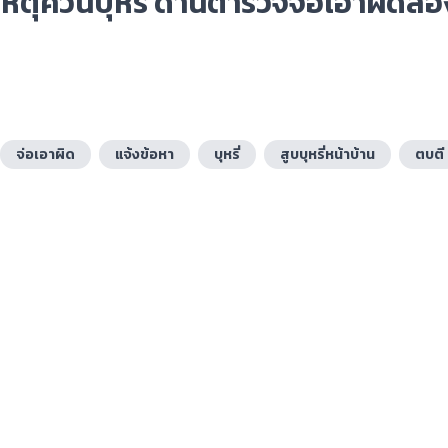
 เหตุควันบุหรี่ ด้านตำรวจจ่อเอาผิดส
จ่อเอาผิด
แจ้งข้อหา
บุหรี่
สูบบุหรี่หน้าบ้าน
ตบตี