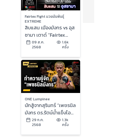
Fairtex Fight มวยมันพันธุ์
EXTREME
สิบแสน เมืองมังกร vs อุส
ซามา เตาด์ “Fairtex
Fight มวยมันพันธุ์
09 ส.ค.
1.6k
2568
ครั้ง
EXTREME” (9 ส.ค.68)
ONE Lumpinee
นักสู้จากสุรินทร์ “เพชรนิล
มังกร ดร.รัตน์น้ำแข็งไอซ์
แลนด์” | ONE ลุมพินี
29 ก.ค.
1.3k
2568
ครั้ง
Heroes | 29 ก.ค. 68 |
Ch7HD