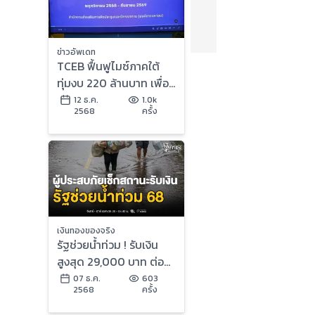
ข่าวอัพเดท
TCEB ฟื้นฟูไมซ์ภาคใต้
ทุ่มงบ 220 ล้านบาท เพื่อ
รักษาเสถียรภาพทาง
12 ธ.ค.
1.0k
2568
ครั้ง
เศรษฐกิจ 6.5 พันล้าน
เงินทองของจริง
รัฐช่วยน้ำท่วม ! รับเงิน
สูงสุด 29,000 บาท ต่อ
ครัวเรือน ตรวจสอบสิทธิ
07 ธ.ค.
603
2568
ครั้ง
ได้แล้ว | เงินทองของจริง