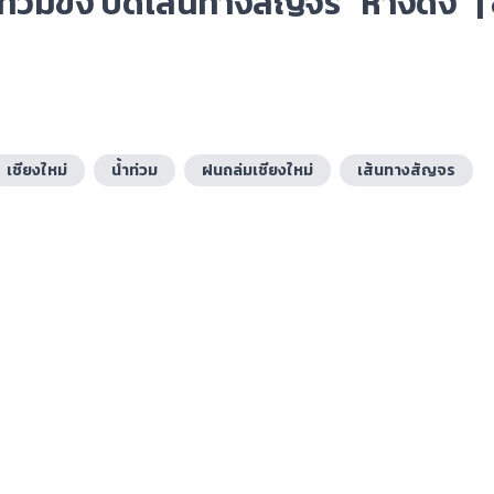
ำท่วมขัง ปิดเส้นทางสัญจร “หางดง” | 
เชียงใหม่
น้ำท่วม
ฝนถล่มเชียงใหม่
เส้นทางสัญจร