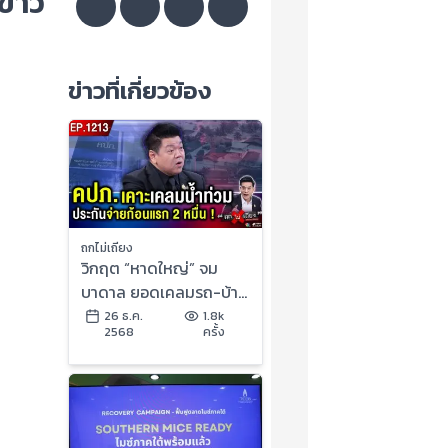
ข่าว
ข่าวที่เกี่ยวข้อง
ถกไม่เถียง
วิกฤต “หาดใหญ่” จม
บาดาล ยอดเคลมรถ-บ้าน
พุ่งเกือบหมื่นล้านบาท !
26 ธ.ค.
1.8k
2568
ครั้ง