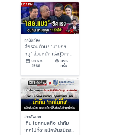
ถกไม่เถียง
ศึกรอบด้าน ! “นายกฯ
หนู” อ่วมหนัก เร่งกู้วิกฤต
ใหญ่ “น้ำท่วม-ชายแดน”
03 ธ.ค.
896
2568
ครั้ง
ข่าวอัพเดท
‘ทิน โชคกมลกิจ’ นำทีม
‘ถกไม่ทิ้ง’ ผนึกพันธมิตร