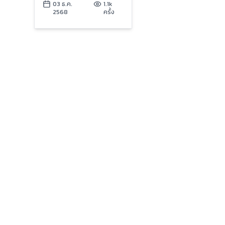
ช่วยหาดใหญ่ฟื้นตัวหลัง
03 ธ.ค.
1.1k
2568
ครั้ง
วิกฤตน้ำท่วม