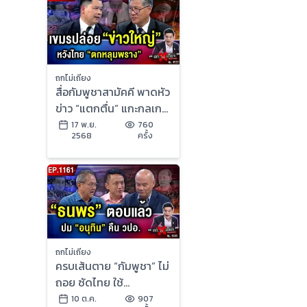
ถกไม่เถียง
สื่อกัมพูชาสามัคคี พาดหัว
ข่าว “แตกตื่น” แกะกลเกม
“ภาษี” บีบไทยจนมุม !
17 พ.ย.
760
2568
ครั้ง
ถกไม่เถียง
ครบเส้นตาย “กัมพูชา” ไม่
ถอย ซัดไทย ใช้
“เครื่องจักรกลเสียม”
10 ต.ค.
907