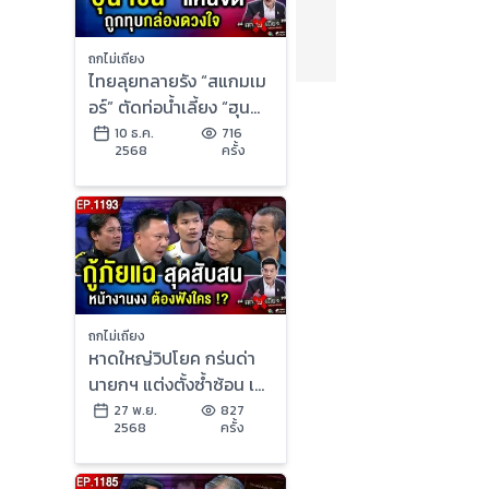
ถกไม่เถียง
ไทยลุยทลายรัง “สแกมเม
อร์” ตัดท่อน้ำเลี้ยง “ฮุน
เซน” จนแต้ม เปิดรับ
10 ธ.ค.
716
2568
ครั้ง
บริจาค
ถกไม่เถียง
หาดใหญ่วิปโยค กร่นด่า
นายกฯ แต่งตั้งซ้ำซ้อน เอา
อยู่กี่โมง “รัฐบาลหนู” สอบ
27 พ.ย.
827
2568
ครั้ง
ตก ?