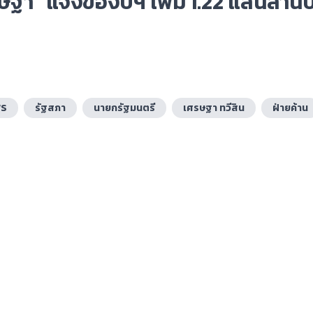
รษฐา” แจงของบฯ เพิ่ม 1.22 แสนล้านบ
WS
รัฐสภา
นายกรัฐมนตรี
เศรษฐา ทวีสิน
ฝ่ายค้าน