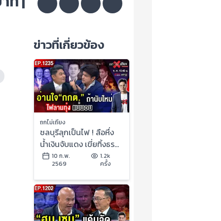
าท |
ข่าวที่เกี่ยวข้อง
ถกไม่เถียง
ชลบุรีลุกเป็นไฟ ! ลือหึ่ง
น้ำเงินจับแดง เขี่ยทิ้งธร
รมนัส รัฐบาลหนู อายุสั้น
10 ก.พ.
1.2k
2569
ครั้ง
? #ถกไม่เถียง