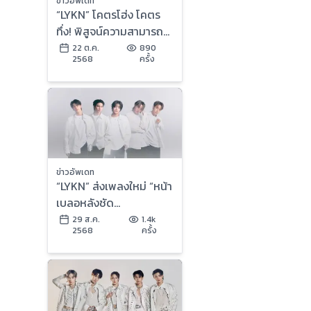
ข่าวอัพเดท
“LYKN” โคตรโฮ่ง โคตร
ทึ่ง! พิสูจน์ความสามารถไร้
ขีดจำกัด ระเบิดความมันส์
22 ต.ค.
890
2568
ครั้ง
สะเทือน อิมแพ็ค อารีน่า ใน
งาน “LYKN DUSK &
DAWN CONCERT” 2 วัน
เต็มอิ่มฮอตเกินต้านพุ่งขึ้น
X TRENDS “อันดับ 1”
ของโลก!
ข่าวอัพเดท
“LYKN” ส่งเพลงใหม่ “หน้า
เบลอหลังชัด
(Foreground)” ดึง
29 ส.ค.
1.4k
2568
ครั้ง
“ป่าน-คิน” ร่วมแสดง MV