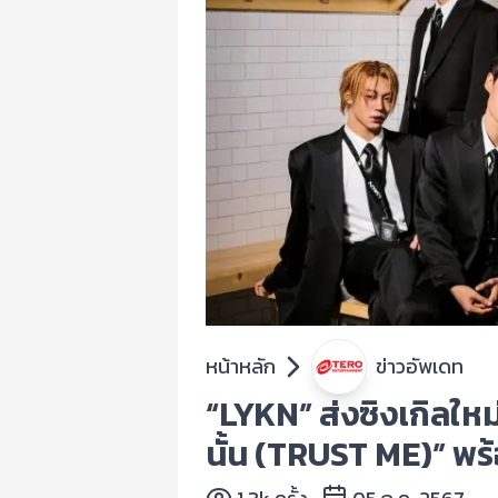
หน้าหลัก
ข่าวอัพเดท
“LYKN” ส่งซิงเกิลให
นั้น (TRUST ME)” พ