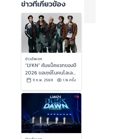
ข่าวที่เกี่ยวข้อง
ข่าวอัพเดท
“LYKN” คัมแบ็คแรกของปี
2026 ขอเซย์โนคนโลเล
ส่งเพลงเพอร์ฟอร์มสุด
11 ก.พ. 2569
1.1k ครั้ง
โหด “โลเล โยเย โมเม”
(NO WAY)