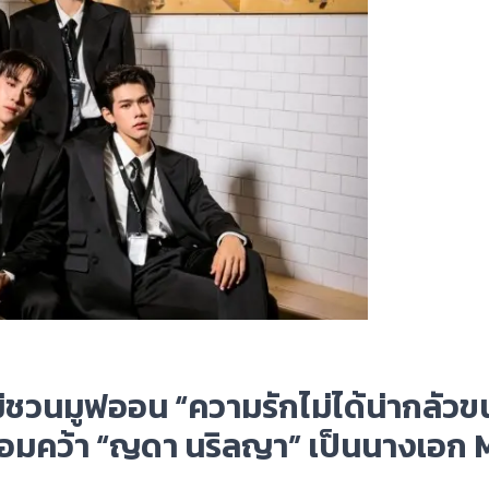
ม่ชวนมูฟออน “ความรักไม่ได้น่ากลัว
ร้อมคว้า “ญดา นริลญา” เป็นนางเอก