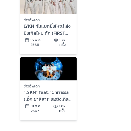
ข่าวอัพเดท
LYKN คัมแบคยิ่งใหญ่ ส่ง
ซิงเกิลใหม่ ทัก (FIRST
SIGHT) พร้อมคว้าสาว
16 พ.ค.
1.2k
2568
ครั้ง
สวยสุดฮอต ฟิล์ม รชา
นันท์ เล่น MV
ข่าวอัพเดท
“LYKN” feat. “Chrrissa
(เอิ้ก ชาลิสา)” ส่งซิงเกิล
ใหม่ “หยอกไม่หลอก
31 ต.ค.
1.0k
2567
ครั้ง
(TRICK OR TREAT)”
เอาใจคนแอบรัก!!