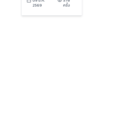
49: The Bloomer for
09 ม.ค.
576
2569
ครั้ง
All