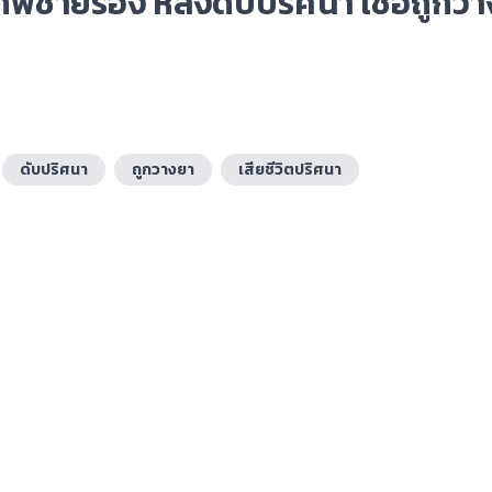
พี่ชายร้อง หลังดับปริศนา เชื่อถูกวา
ดับปริศนา
ถูกวางยา
เสียชีวิตปริศนา