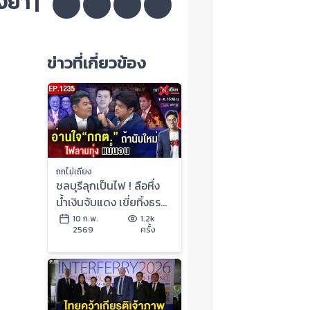
งยา |
ข่าวที่เกี่ยวข้อง
ถกไม่เถียง
ชลบุรีลุกเป็นไฟ ! ลือหึ่ง
น้ำเงินจับแดง เขี่ยทิ้งธร
รมนัส รัฐบาลหนู อายุสั้น
10 ก.พ.
1.2k
2569
ครั้ง
? #ถกไม่เถียง