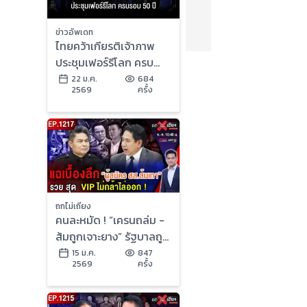
ข่าวอัพเดท
ไทยคว้าเกียรติเจ้าภาพ
ประชุมเฟอร์รีโลก ครบ
รอบ 50 ปี
22 ม.ค.
684
2569
ครั้ง
ถกไม่เถียง
คนละหมัด ! “เครนถล่ม -
ส้มถูกเจาะยาง” รัฐบาลถูก
ด่า สุดระอา “กา” เบอร์ไหน
15 ม.ค.
847
2569
ครั้ง
ดี ?