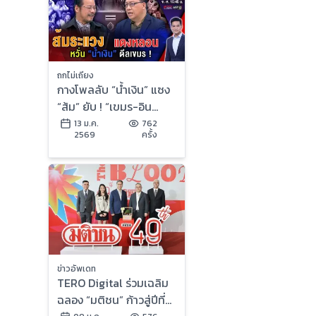
ถกไม่เถียง
กางโพลลับ “น้ำเงิน” แซง
“ส้ม” ยับ ! “เขมร-อิน
ฟลูฯ-บ้านใหญ่” รุมกระซ
13 ม.ค.
762
2569
ครั้ง
วก อ่วมอรทัย !
ข่าวอัพเดท
TERO Digital ร่วมเฉลิม
ฉลอง “มติชน” ก้าวสู่ปีที่