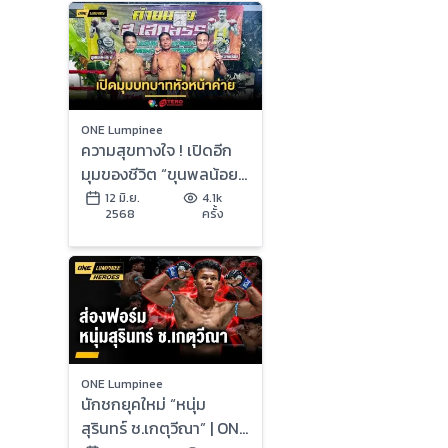
ONE Lumpinee
ความสุขทางใจ ! เปิดอีก
มุมของชีวิต “ขุนพลน้อย”
กับบทบาทหัวหน้าค่าย
12 มิ.ย.
4.1k
2568
ครั้ง
ส.เสกสรร
ONE Lumpinee
นักชกยุคใหม่ “หนุ่ม
สุรินทร์ ช.เกตุวีณา” | ONE