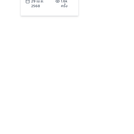
ลุมพินี Heroes | 29 เม.ย.
29 เม.ย.
1.6k
2568
ครั้ง
68 | Ch7HD