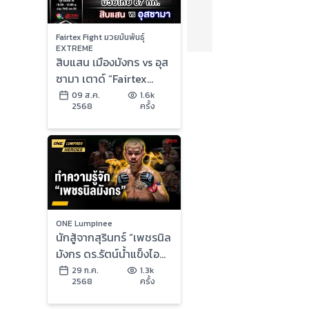
Fairtex Fight มวยมันพันธุ์
EXTREME
สิบแสน เมืองมังกร vs อุส
ซามา เตาด์ “Fairtex
Fight มวยมันพันธุ์
09 ส.ค.
1.6k
2568
ครั้ง
EXTREME” (9 ส.ค.68)
ONE Lumpinee
นักสู้จากสุรินทร์ “เพชรนิล
มังกร ดร.รัตน์น้ำแข็งไอซ์
แลนด์” | ONE ลุมพินี
29 ก.ค.
1.3k
2568
ครั้ง
Heroes | 29 ก.ค. 68 |
Ch7HD