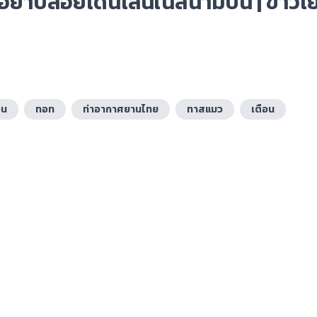
ย่าปล่อยเดินเล่นในสนามบิน | ข่าวเย
อน
ทอท
ท่าอากาศยานไทย
ทาสแมว
เตือน