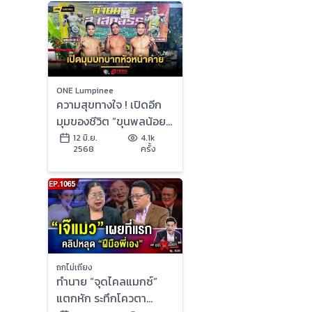
ONE Lumpinee
ความสุขทางใจ ! เปิดอีก
มุมของชีวิต “ขุนพลน้อย”
กับบทบาทหัวหน้าค่าย
12 มิ.ย.
4.1k
2568
ครั้ง
ส.เสกสรร
ถกไม่เถียง
ทำนาย “จุดไคลแมกซ์”
แตกหัก ระทึกโควตา