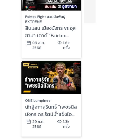
Fairtex Fight มวยมันพันธุ์
EXTREME
สิบแสน เมืองมังกร vs อุส
ซามา เตาด์ “Fairtex
Fight มวยมันพันธุ์
09 ส.ค.
1.6k
2568
ครั้ง
EXTREME” (9 ส.ค.68)
ONE Lumpinee
นักสู้จากสุรินทร์ “เพชรนิล
มังกร ดร.รัตน์น้ำแข็งไอซ์
แลนด์” | ONE ลุมพินี
29 ก.ค.
1.3k
2568
ครั้ง
Heroes | 29 ก.ค. 68 |
Ch7HD