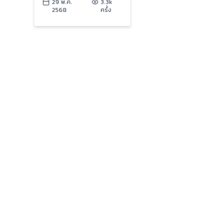
“ครม.” ส่อ “อัปเปหิ” พ้น
29 พ.ค.
3.3k
2568
ครั้ง
รัฐบาล ?