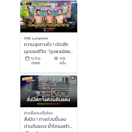
ONE Lumpinee
ความสุขทางใจ ! เปิดอีก
มุมของชีวิต “ขุนพลน้อย”
กับบทบาทหัวหน้าค่าย
12 มิ.ย.
4.1k
2568
ครั้ง
ส.เสกสรร
ข่าวเย็นประเด็นร้อน
สั่งปิด ! ทางด่วนขึ้นลง
ด่านดินแดง ย้ำโครงสร้าง