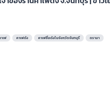
เจ้าของร้านคาเฟดัง จ.จันทบุรี | ข่าวเ
คาเฟ
คาเฟดัง
คาเฟชื่อดังในจังหวัดจันทบุรี
ดรามา