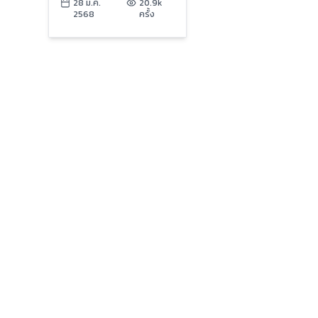
ไม่ได้รับผลกระทบ | ข่าว
28 มี.ค.
20.9k
2568
ครั้ง
เย็นประเด็นร้อน