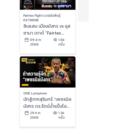
Fairtex Fight มวยมันพันธุ์
EXTREME
สิบแสน เมืองมังกร vs อุส
ซามา เตาด์ “Fairtex
Fight มวยมันพันธุ์
09 ส.ค.
1.6k
2568
ครั้ง
EXTREME” (9 ส.ค.68)
ONE Lumpinee
นักสู้จากสุรินทร์ “เพชรนิล
มังกร ดร.รัตน์น้ำแข็งไอซ์
แลนด์” | ONE ลุมพินี
29 ก.ค.
1.3k
2568
ครั้ง
Heroes | 29 ก.ค. 68 |
Ch7HD