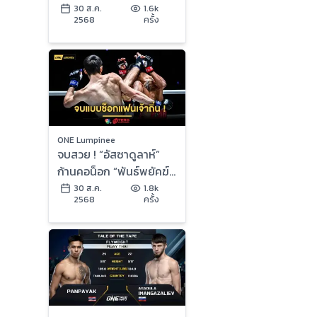
2568 | Ch7HD
30 ส.ค.
1.6k
2568
ครั้ง
ONE Lumpinee
จบสวย ! “อัสซาดูลาห์”
ก้านคอน็อก “พันธ์พยัคฆ์”
คว้าสัญญา ONE ในศึก
30 ส.ค.
1.8k
2568
ครั้ง
ONE ลุมพินี 122