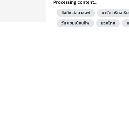
Processing content...
ชิงกิซ อัลลาซอฟ
มารัต กริกอเรี
วัน แชมเปียนชิพ
มวยไทย