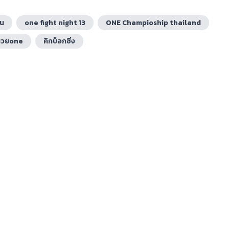
ยน
one fight night 13
ONE Champioship thailand
มวยone
คิกบ็อกซิ่ง