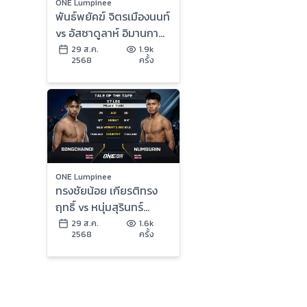
ONE Lumpinee
พันธ์พยัคฆ์ จิตรเมืองนนท์
vs อัสซาดูลาห์ อิมานกาซา
ลิเอฟ | ONE ลุมพินี 122 |
29 ส.ค.
1.9k
2568
ครั้ง
29 ส.ค. 2568 | Ch7HD
ONE Lumpinee
ทรงชัยน้อย เกียรติทรง
ฤทธิ์ vs หนุ่มสุรินทร์
ช.เกตุวีณา | ONE ลุมพินี
29 ส.ค.
1.6k
2568
ครั้ง
122 | 29 ส.ค. 2568 |
Ch7HD