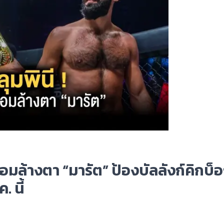
ร้อมล้างตา “มารัต” ป้องบัลลังก์คิกบ็อ
. นี้