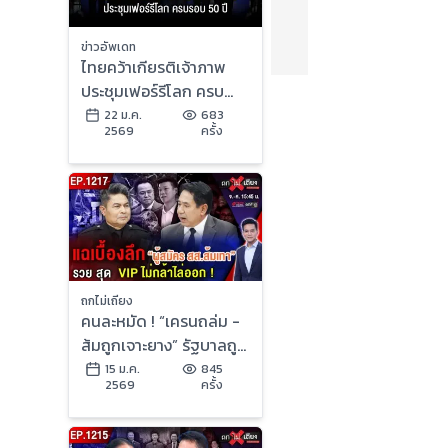
ข่าวอัพเดท
ไทยคว้าเกียรติเจ้าภาพ
ประชุมเฟอร์รีโลก ครบ
รอบ 50 ปี
22 ม.ค.
683
2569
ครั้ง
ถกไม่เถียง
คนละหมัด ! “เครนถล่ม -
ส้มถูกเจาะยาง” รัฐบาลถูก
ด่า สุดระอา “กา” เบอร์ไหน
15 ม.ค.
845
2569
ครั้ง
ดี ?