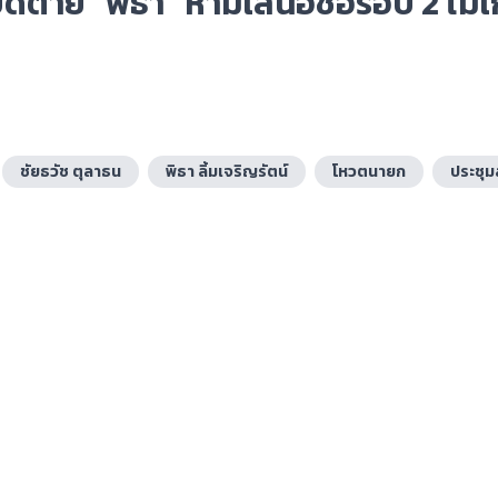
 ปิดตาย “พิธา” ห้ามเสนอชื่อรอบ 2 ไม่เ
ชัยธวัช ตุลาธน
พิธา ลิ้มเจริญรัตน์
โหวตนายก
ประชุ