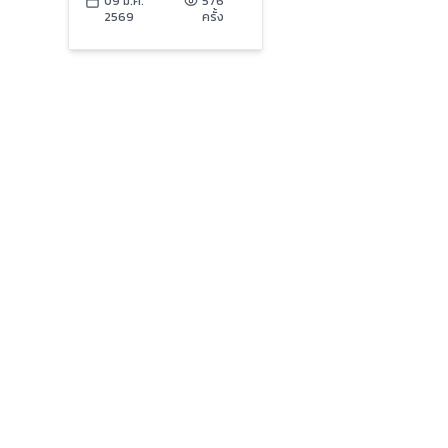
49: The Bloomer for
09 ม.ค.
576
2569
ครั้ง
All