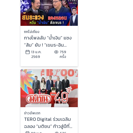
ถกไม่เถียง
กางโพลลับ “น้ำเงิน” แซง
“ส้ม” ยับ ! “เขมร-อิน
ฟลูฯ-บ้านใหญ่” รุมกระซ
13 ม.ค.
759
2569
ครั้ง
วก อ่วมอรทัย !
ข่าวอัพเดท
TERO Digital ร่วมเฉลิม
ฉลอง “มติชน” ก้าวสู่ปีที่