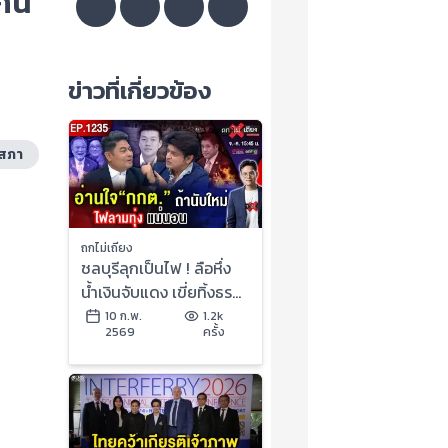
กิน
ข่าวที่เกี่ยวข้อง
มสภา
ถกไม่เถียง
ชลบุรีลุกเป็นไฟ ! ลือหึ่ง
น้ำเงินจับแดง เขี่ยทิ้งธร
รมนัส รัฐบาลหนู อายุสั้น
10 ก.พ.
1.2k
2569
ครั้ง
? #ถกไม่เถียง