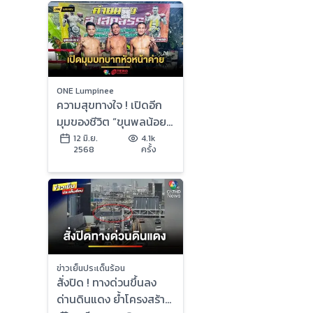
ONE Lumpinee
ความสุขทางใจ ! เปิดอีก
มุมของชีวิต “ขุนพลน้อย”
กับบทบาทหัวหน้าค่าย
12 มิ.ย.
4.1k
2568
ครั้ง
ส.เสกสรร
ข่าวเย็นประเด็นร้อน
สั่งปิด ! ทางด่วนขึ้นลง
ด่านดินแดง ย้ำโครงสร้าง