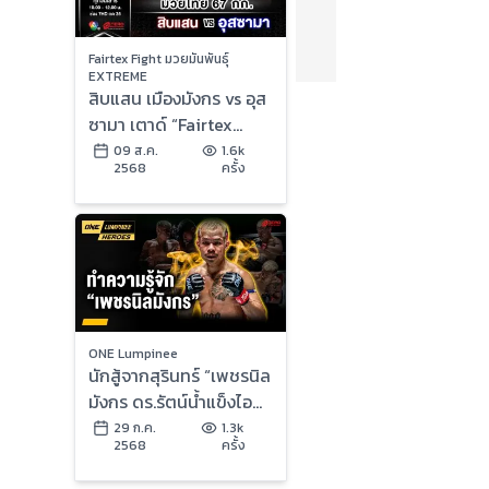
Fairtex Fight มวยมันพันธุ์
EXTREME
สิบแสน เมืองมังกร vs อุส
ซามา เตาด์ “Fairtex
Fight มวยมันพันธุ์
09 ส.ค.
1.6k
2568
ครั้ง
EXTREME” (9 ส.ค.68)
ONE Lumpinee
นักสู้จากสุรินทร์ “เพชรนิล
มังกร ดร.รัตน์น้ำแข็งไอซ์
แลนด์” | ONE ลุมพินี
29 ก.ค.
1.3k
2568
ครั้ง
Heroes | 29 ก.ค. 68 |
Ch7HD