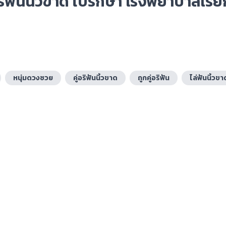
อริฟันนิ้วขาด ไปรักษา โรงพยาบาลเรีย
หนุ่มดวงซวย
คู่อริฟันนิ้วขาด
ถูกคู่อริฟัน
ไล่ฟันนิ้วขา