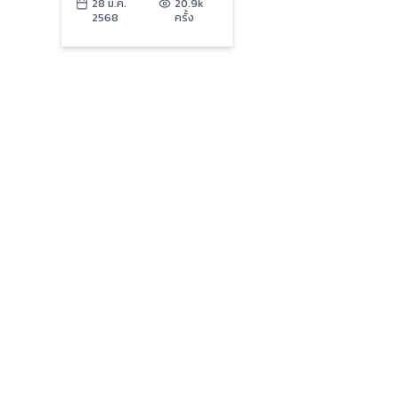
ไม่ได้รับผลกระทบ | ข่าว
28 มี.ค.
20.9k
2568
ครั้ง
เย็นประเด็นร้อน