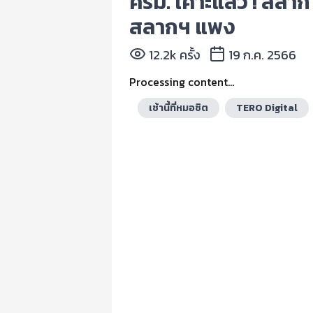
ครม. เคาะแล้ว ! สลา
สลากฯ แพง
12.2k ครั้ง
19 ก.ค. 2566
Processing content...
เช้านี้ที่หมอชิต
TERO Digital