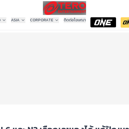
ง
ASIA
CORPORATE
ติดต่อโฆษณา