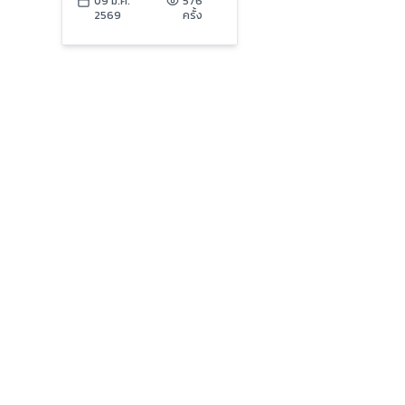
49: The Bloomer for
09 ม.ค.
576
2569
ครั้ง
All