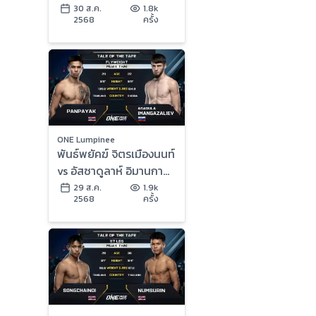
คว้าสัญญา ONE ในศึก
30 ส.ค.
1.8k
2568
ครั้ง
ONE ลุมพินี 122
ONE Lumpinee
พันธ์พยัคฆ์ จิตรเมืองนนท์
vs อัสซาดูลาห์ อิมานกาซา
ลิเอฟ | ONE ลุมพินี 122 |
29 ส.ค.
1.9k
2568
ครั้ง
29 ส.ค. 2568 | Ch7HD