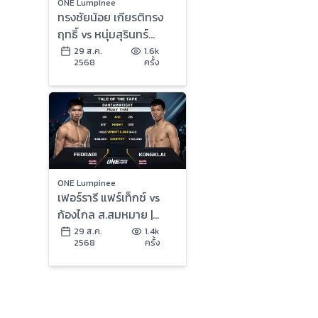
ONE Lumpinee
ทรงชัยน้อย เกียรติทรง
ฤทธิ์ vs หนุ่มสุรินทร์
ช.เกตุวีณา | ONE ลุมพินี
29 ส.ค.
1.6k
2568
ครั้ง
122 | 29 ส.ค. 2568 |
Ch7HD
ONE Lumpinee
เฟอร์รารี แฟร์เท็กซ์ vs
ก้องไกล ส.สมหมาย |
ONE ลุมพินี 122 | 29 ส.ค.
29 ส.ค.
1.4k
2568
ครั้ง
2568 | Ch7HD