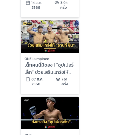
“ยูกิ” ในศึก ONE 173
14 ส.ค.
3.9k
2568
ครั้ง
ONE Lumpinee
เด็กคนนี้มีของ ! “ซุปเปอร์
เล็ก” ช่วยเสริมแกร่งให้
“ธานท์ ซิน” เชื่อพัฒนาได้
07 ส.ค.
761
2568
ครั้ง
อีกไกล