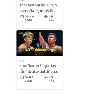
ONE
ล้างแค้นแทนเพื่อน ! “ยูกิ”
ส่งสารถึง “ซุปเปอร์เล็ก”
ก่อนวัดกันในศึก ONE 173
06 ส.ค.
1.3k
2568
ครั้ง
ONE
แลกเป็นแลก ! “ซุปเปอร์
เล็ก” เปิดใจหลังได้คิวดวล
“ยูกิ” ในศึก ONE 173 ที่
04 ส.ค.
1.2k
2568
ครั้ง
ญี่ปุ่น