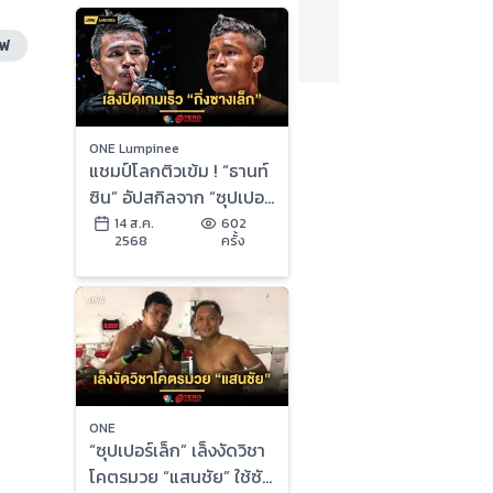
อฟ
ONE Lumpinee
แชมป์โลกติวเข้ม ! “ธานท์
ซิน” อัปสกิลจาก “ซุปเปอร์
เล็ก” เล็งปิดเกมเร็ว “กิ่ง
14 ส.ค.
602
2568
ครั้ง
ซางเล็ก”
ONE
“ซุปเปอร์เล็ก” เล็งงัดวิชา
โคตรมวย “แสนชัย” ใช้ซัด