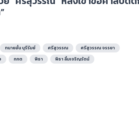
มวย “ศรีสุวรรณ” หลังเข้าขอศาลปัดต
า”
ทนายอั๋น บุรีรัมย์
ศรีสุวรรณ
ศรีสุวรรณ จรรยา
ง
กกต
พิธา
พิธา ลิ้มเจริญรัตน์