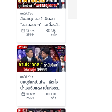
ถกไม่เถียง
ส้มสะดุดตอ ? เปิดอก
“สส.สอบตก” แฉเบื้องลึก
ศึกรวมแก๊ง ชนวน “แพ้ยับ
12 ก.พ.
1.1k
2569
ครั้ง
เยิน” !
ถกไม่เถียง
ชลบุรีลุกเป็นไฟ ! ลือหึ่ง
น้ำเงินจับแดง เขี่ยทิ้งธร
รมนัส รัฐบาลหนู อายุสั้น
10 ก.พ.
1.2k
2569
ครั้ง
? #ถกไม่เถียง