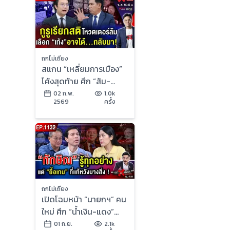
ถกไม่เถียง
สแกน “เหลี่ยมการเมือง”
โค้งสุดท้าย ศึก “ส้ม-
น้ำเงิน-แดง” เดือด
02 ก.พ.
1.0k
2569
ครั้ง
สะเทือนล้านแชร์ !
ถกไม่เถียง
เปิดโฉมหน้า “นายกฯ” คน
ใหม่ ศึก “น้ำเงิน-แดง”
แย่ง “ส้ม” เกทับ บลัฟ
01 ก.ย.
2.1k