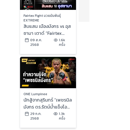
Fairtex Fight มวยมันพันธุ์
EXTREME
สิบแสน เมืองมังกร vs อุส
ซามา เตาด์ “Fairtex
Fight มวยมันพันธุ์
09 ส.ค.
1.6k
2568
ครั้ง
EXTREME” (9 ส.ค.68)
ONE Lumpinee
นักสู้จากสุรินทร์ “เพชรนิล
มังกร ดร.รัตน์น้ำแข็งไอซ์
แลนด์” | ONE ลุมพินี
29 ก.ค.
1.3k
2568
ครั้ง
Heroes | 29 ก.ค. 68 |
Ch7HD