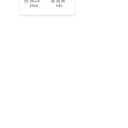
ไม่ได้รับผลกระทบ | ข่าว
28 มี.ค.
20.9k
2568
ครั้ง
เย็นประเด็นร้อน