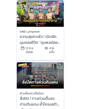
ONE Lumpinee
ความสุขทางใจ ! เปิดอีก
มุมของชีวิต “ขุนพลน้อย”
กับบทบาทหัวหน้าค่าย
12 มิ.ย.
4.1k
2568
ครั้ง
ส.เสกสรร
ข่าวเย็นประเด็นร้อน
สั่งปิด ! ทางด่วนขึ้นลง
ด่านดินแดง ย้ำโครงสร้าง